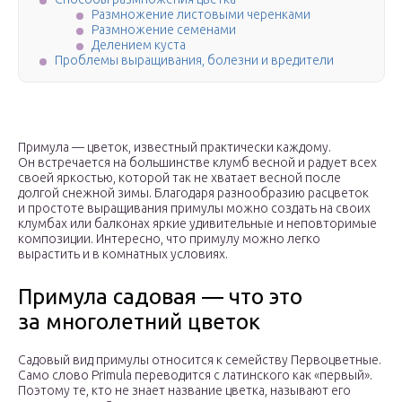
Размножение листовыми черенками
Размножение семенами
Делением куста
Проблемы выращивания, болезни и вредители
Примула — цветок, известный практически каждому.
Он встречается на большинстве клумб весной и радует всех
своей яркостью, которой так не хватает весной после
долгой снежной зимы. Благодаря разнообразию расцветок
и простоте выращивания примулы можно создать на своих
клумбах или балконах яркие удивительные и неповторимые
композиции. Интересно, что примулу можно легко
вырастить и в комнатных условиях.
Примула садовая — что это
за многолетний цветок
Садовый вид примулы относится к семейству Первоцветные.
Само слово Primula переводится с латинского как «первый».
Поэтому те, кто не знает название цветка, называют его