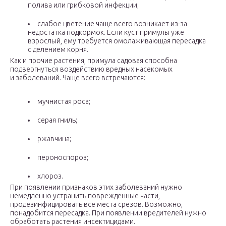
полива или грибковой инфекции;
слабое цветение чаще всего возникает из-за
недостатка подкормок. Если куст примулы уже
взрослый, ему требуется омолаживающая пересадка
с делением корня.
Как и прочие растения, примула садовая способна
подвергнуться воздействию вредных насекомых
и заболеваний. Чаще всего встречаются:
мучнистая роса;
серая гниль;
ржавчина;
пероноспороз;
хлороз.
При появлении признаков этих заболеваний нужно
немедленно устранить поврежденные части,
продезинфицировать все места срезов. Возможно,
понадобится пересадка. При появлении вредителей нужно
обработать растения инсектицидами.