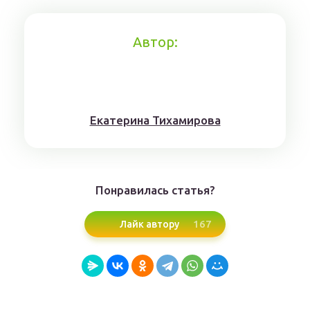
Автор:
Eкaтерина Тихaмировa
Понравилась статья?
167
Лайк автору