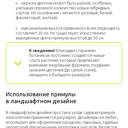
окраска цветков может быть разной, особенно,
учитывая огромное количество новых гибридных
сортов. Но основными считаются: розовый, белый,
фиолетовый, желтый;
максимальная высота привычного всем первоцвета
составляет 20 см. Но существуют искусственно
выведенные цветы примулы высотой до 50 см.
К сведению!
Благодаря стараниям
ботаников постоянно создаются новые
сорта растения, которые привлекают
внимание махровыми формами, поздними
сроками цветения (до самой осени),
меньшего и большего размеров.
Использование примулы
в ландшафтном дизайне
В ландшафтном дизайне простая в уходе садовая примула
многолетняя применяется регулярно. Дизайнеры ее любят,
используют для оформления городских, парковых, садовых
территорий для украшения загородных участков. Везде эти