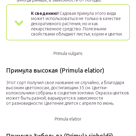
(иногда раньше, в зависимости от погоды).
К сведению!
Садовая примула этого вида
может использоваться не только в качестве
декоративного растения, но и как
лекарственное средство. Полезными
свойствами обладают листья, корни и цветки.
Primula vulgaris
Примула высокая (Primula elatior)
Этот сорт получил свое название не случайно, а благодаря
высоким цветоносам, достигающим 35 см. Цветки-
колокольчики собраны в соцветия-зонтики. Окраска цветков
может быть разной, варьируется в зависимости
от разновидности. Цветение длится с апреля по июнь.
Primula elatior
Примула Зибольда (Primula sieboldii)