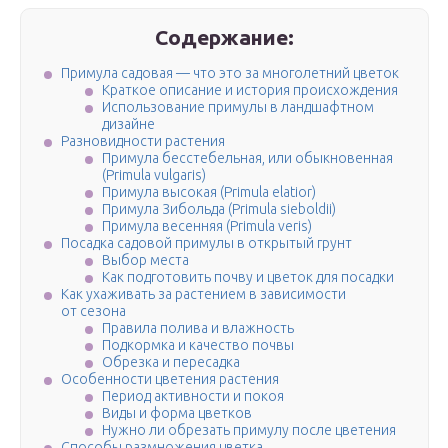
Содержание:
Примула садовая — что это за многолетний цветок
Краткое описание и история происхождения
Использование примулы в ландшафтном
дизайне
Разновидности растения
Примула бесстебельная, или обыкновенная
(Primula vulgaris)
Примула высокая (Primula elatior)
Примула Зибольда (Primula sieboldii)
Примула весенняя (Primula veris)
Посадка садовой примулы в открытый грунт
Выбор места
Как подготовить почву и цветок для посадки
Как ухаживать за растением в зависимости
от сезона
Правила полива и влажность
Подкормка и качество почвы
Обрезка и пересадка
Особенности цветения растения
Период активности и покоя
Виды и форма цветков
Нужно ли обрезать примулу после цветения
Способы размножения цветка