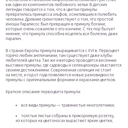
как один из компонентов любовного зелья. В датских
легендах говорится о том, что в цветки примулы
превратилась принцесса эльфов, осмелившаяся полюбить
человека. Древние греки повествуют о том, что простой
юноша Паралисос был превращен в примулу богами,
которые очень сожалели о его кончине. С тех пор бытует
мнение, что примула способна исцелять все болезни, даже
паралич.
В странах Европы примула выращивается с XVI в. Первоцвет
горячо любим англичанами, там существуют даже клубы
любителей цветка. Там же ежегодно проводятся весенние
выставки примулы, где садоводы и селекционеры хвастаются
своими достижениями. Современная селекция не стоит
на месте, и год от года появляются новые разновидности
примулы с оригинальными формами и окрасками цветков.
Краткое описание первоцвета примула:
все виды примулы — травянистые многолетники;
толстые листья собраны в прикорневую розетку,
из которых на цветоносах вырастают яркие цветки;