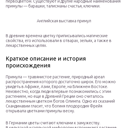
первоцветом. Существуют и другие народные наименования
примулы — барашки, талисманы счастья, ключики.
Английская выставка примул
В древние времена цветку приписывались магические
свойства, его использовали в отварах, зельях, а также в
лекарственных целях.
Краткое описание и история
происхождения
Примула — травянистое растение, природный ареал
распространения которого достаточно широк. Его можно
увидеть в Африке, Азии, Европе, на Ближнем Востоке.
Неизвестно, когда люди впервые познакомились с этим
растением, но еще в Древней Греции оно считалось
лекарственным цветком богов Олимпа. Одно из сказаний
Скандинавии гласит, что богиня плодородия Фрейя
открывала цветками примулы весну.
В Германии цветы считают ключами к замужеству.
В кельтской и галльской мифологии вспоминают растение