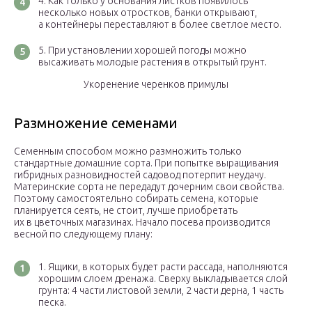
Как только у основания листков появилось
несколько новых отростков, банки открывают,
а контейнеры переставляют в более светлое место.
При установлении хорошей погоды можно
высаживать молодые растения в открытый грунт.
Укоренение черенков примулы
Размножение семенами
Семенным способом можно размножить только
стандартные домашние сорта. При попытке выращивания
гибридных разновидностей садовод потерпит неудачу.
Материнские сорта не передадут дочерним свои свойства.
Поэтому самостоятельно собирать семена, которые
планируется сеять, не стоит, лучше приобретать
их в цветочных магазинах. Начало посева производится
весной по следующему плану:
Ящики, в которых будет расти рассада, наполняются
хорошим слоем дренажа. Сверху выкладывается слой
грунта: 4 части листовой земли, 2 части дерна, 1 часть
песка.