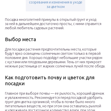
созревания и изменения в уходе
за цветком
Посадка многолетней примулы в открытый грунт и уход
за ней в дальнейшем достаточно просты, с ними справится
любой любитель садовых растений.
Выбор места
Для посадки растения предпочтительны места, которые
будут ярко освещены солнечным светом только в первой
половине дня. Хорошо подойдут небольшие участки рядом
с кустами или плодовыми деревьями. Тень от них прикроет
нежные растеньица от жарких солнечных лучей после обеда.
Как подготовить почву и цветок для
посадки
Главное при выборе почвы — ее рыхлость, хороший дренаж
и увлажненность. Рекомендуется перед посадкой удобрить
грунт для цветка органикой, чтобы в почве было много
питательных веществ, но при этом она оставалась рыхлой
и удерживала достаточное количество влаги, при этом