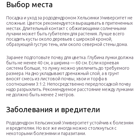
Выбор места
Посадка и уход за рододендроном Хельсинки Университет не
сложные. Цветок рекомендуется выращивать в притененных
местах. Длительный контакт с обжигающими солнечными
лучами может быть губителен для растения. Лучше всего
посадить кусты около деревьев с широкой кроной,
образующей густую тень, или около северной стены дома.
Заранее подготовьте почву для цветка. Глубина лунки должна
быть не менее 40 см, а ширина — 60 см. Если корневая
система больше, то лунку можно увеличить до требуемого
размера. На дно укладывают дренажный слой, а в грунт
вносят смесь из листовой почвы, хвои и торфа в
соотношении 3:1:2. Непосредственно перед посадкой почву
надо разрыхлить. Рекомендуемое расстояние между лунками
не должно быть менее 2 метров.
Заболевания и вредители
Рододендрон Хельсинский Университет устойчив к болезням
и вредителям. Но все же иногда можно столкнуться с
некоторыми болезнями и паразитами.