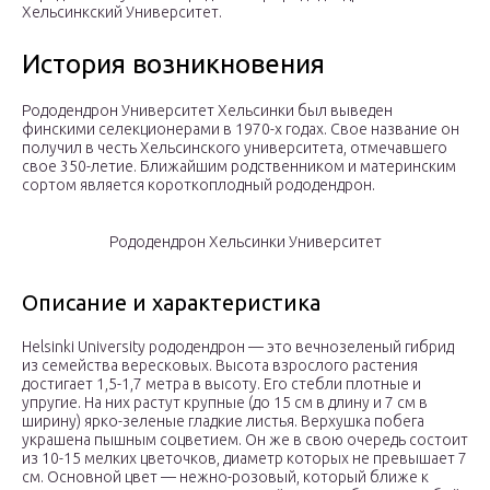
Хельсинкский Университет.
История возникновения
Рододендрон Университет Хельсинки был выведен
финскими селекционерами в 1970-х годах. Свое название он
получил в честь Хельсинского университета, отмечавшего
свое 350-летие. Ближайшим родственником и материнским
сортом является короткоплодный рододендрон.
Рододендрон Хельсинки Университет
Описание и характеристика
Helsinki University рододендрон — это вечнозеленый гибрид
из семейства вересковых. Высота взрослого растения
достигает 1,5-1,7 метра в высоту. Его стебли плотные и
упругие. На них растут крупные (до 15 см в длину и 7 см в
ширину) ярко-зеленые гладкие листья. Верхушка побега
украшена пышным соцветием. Он же в свою очередь состоит
из 10-15 мелких цветочков, диаметр которых не превышает 7
см. Основной цвет — нежно-розовый, который ближе к