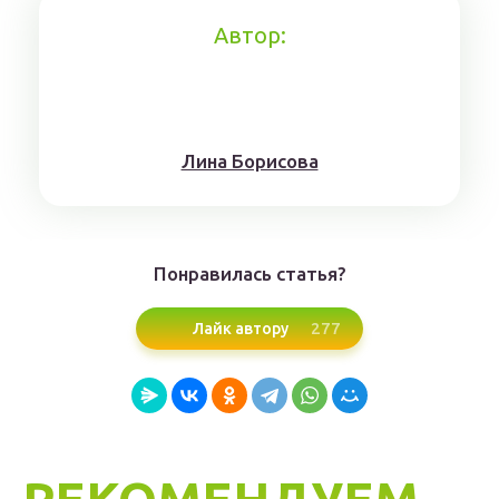
Автор:
Лина Борисoвa
Понравилась статья?
277
Лайк автору