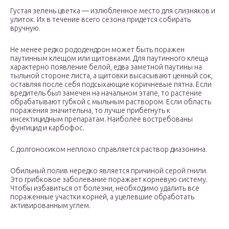
Густая зелень цветка — излюбленное место для слизняков и
улиток. Их в течение всего сезона придется собирать
вручную.
Не менее редко рододендрон может быть поражен
паутинным клещом или щитовками. Для паутинного клеща
характерно появление белой, едва заметной паутины на
тыльной стороне листа, а щитовки высасывают ценный сок,
оставляя после себя подсыхающие коричневые пятна. Если
вредитель был замечен на начальном этапе, то растение
обрабатывают губкой с мыльным раствором. Если область
поражения значительна, то лучше прибегнуть к
инсектицидным препаратам. Наиболее востребованы
фунгицид и карбофос.
С долгоносиком неплохо справляется раствор диазонина.
Обильный полив нередко является причиной серой гнили.
Это грибковое заболевание поражает корневую систему.
Чтобы избавиться от болезни, необходимо удалить все
пораженные участки корней, а уцелевшие обработать
активированным углем.