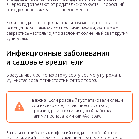
а через год отрезают от родительского куста. Проросший
отводок пересаживают на новое место.
Если посадить отводок на открытом месте, постоянно
освещённом прямыми солнечными лучами, куст может
разрастись настолько, что заслонит солнечный свет другим
культурам.
Инфекционные заболевания
и садовые вредители
В засушливых регионах этому сорту роз могут угрожать
мучнистая роса, пятнистость и фитофтороз.
Важно!
Если розовый куст атаковали клещи
или насекомые, питающиеся листвой,
производят инсектицидную обработку
такими препаратами как «Актара».
Защита от грибковых инфекций сводится к обработке
фунгицидами (например, такими препаратами как «Скор»,