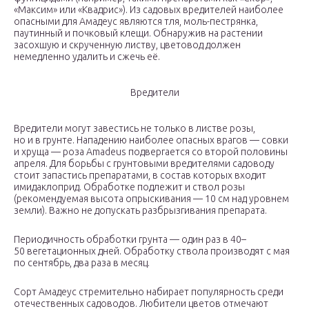
«Максим» или «Квадрис»). Из садовых вредителей наиболее
опасными для Амадеус являются тля, моль-пестрянка,
паутинный и почковый клещи. Обнаружив на растении
засохшую и скрученную листву, цветовод должен
немедленно удалить и сжечь её.
Вредители
Вредители могут завестись не только в листве розы,
но и в грунте. Нападению наиболее опасных врагов — совки
и хруща — роза Amadeus подвергается со второй половины
апреля. Для борьбы с грунтовыми вредителями садоводу
стоит запастись препаратами, в состав которых входит
имидаклоприд. Обработке подлежит и ствол розы
(рекомендуемая высота опрыскивания — 10 см над уровнем
земли). Важно не допускать разбрызгивания препарата.
Периодичность обработки грунта — один раз в 40–
50 вегетационных дней. Обработку ствола производят с мая
по сентябрь, два раза в месяц.
Сорт Амадеус стремительно набирает популярность среди
отечественных садоводов. Любители цветов отмечают