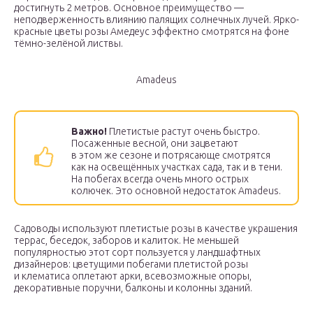
достигнуть 2 метров. Основное преимущество —
неподверженность влиянию палящих солнечных лучей. Ярко-
красные цветы розы Амедеус эффектно смотрятся на фоне
тёмно-зелёной листвы.
Amadeus
Важно!
Плетистые растут очень быстро.
Посаженные весной, они зацветают
в этом же сезоне и потрясающе смотрятся
как на освещённых участках сада, так и в тени.
На побегах всегда очень много острых
колючек. Это основной недостаток Amadeus.
Садоводы используют плетистые розы в качестве украшения
террас, беседок, заборов и калиток. Не меньшей
популярностью этот сорт пользуется у ландшафтных
дизайнеров: цветущими побегами плетистой розы
и клематиса оплетают арки, всевозможные опоры,
декоративные поручни, балконы и колонны зданий.