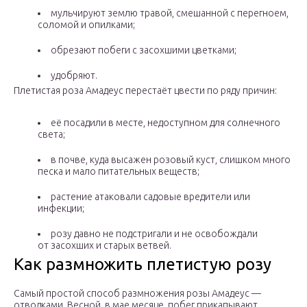
мульчируют землю травой, смешанной с перегноем,
соломой и опилками;
обрезают побеги с засохшими цветками;
удобряют.
Плетистая роза Амадеус перестаёт цвести по ряду причин:
её посадили в месте, недоступном для солнечного
света;
в почве, куда высажен розовый куст, слишком много
песка и мало питательных веществ;
растение атаковали садовые вредители или
инфекции;
розу давно не подстригали и не освобождали
от засохших и старых ветвей.
Как размножить плетистую розу
Самый простой способ размножения розы Амадеус —
отводками. Весной, в мае месяце, побег прикапывают,