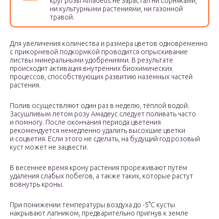
круг розы Amadeus не зарастал ни сорняками,
ни культурными растениями, ни газонной
травой.
Для увеличения количества и размера цветов одновременно
с прикорневой подкормкой проводится опрыскивание
листвы минеральными удобрениями. В результате
происходит активация внутренних биохимических
процессов, способствующих развитию наземных частей
растения.
Полив осуществляют один раз в неделю, тёплой водой.
Засушливым летом розу Амадеус следует поливать часто
и помногу. После окончания периода цветения
рекомендуется немедленно удалить высохшие цветки
и соцветия. Если этого не сделать, на будущий год розовый
куст может не зацвести.
В весеннее время крону растения прореживают путём
удаления слабых побегов, а также таких, которые растут
вовнутрь кроны.
При понижении температуры воздуха до -5°С кусты
накрывают лапником, предварительно пригнув к земле