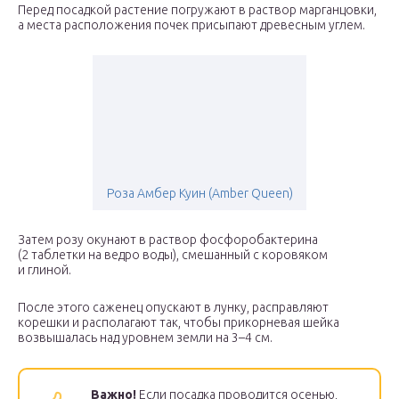
Перед посадкой растение погружают в раствор марганцовки,
а места расположения почек присыпают древесным углем.
Роза Амбер Куин (Amber Queen)
Затем розу окунают в раствор фосфоробактерина
(2 таблетки на ведро воды), смешанный с коровяком
и глиной.
После этого саженец опускают в лунку, расправляют
корешки и располагают так, чтобы прикорневая шейка
возвышалась над уровнем земли на 3–4 см.
Важно!
Если посадка проводится осенью,