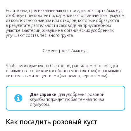
Если почва, предназначенная для посадки роз сорта Амадеус,
изобилует песком, её подкармливают органическим гумусом
из компостного навоза или отходов, которые образуются
в результате деятельности садовода на приусадебном
участке. Бактерии, живущие в органических удобрениях,
улучшают состав песчаного грунта.
Саженец розы Амадеус.
Чтобы молодые кусты быстро подрастали, место посадки
очищают от сорняков (особенно многолетних) и насыщают
питательными веществами (например, чернозёмом).
Для справки:
для удобрения розовой
клумбы подойдёт любая тёмная почва
с гумусом.
Как посадить розовый куст