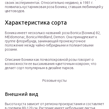
своих экспериментах. Относительно недавно, в 1981 г.
появилась кустарниковая роза Боника, ставшая любимицей у
цветоводов.
Характеристика сорта
Боника имеет несколько названий: роза Bonica (Боника) 82,
MEIdomonac, Bonica Meidiland, Demon. Она принадлежит к
группе флорибунда, занимающей промежуточное
положение между чайно-гибридными и полиантовыми
розами.
Описание Боники как почвопокровной розы говорит о
возможности ее высаживания «цветочным ковром», что
делает сорт популярным в дизайне парков.
Розовые кусты
Внешний вид
Высота куста зависит от региона произрастания и составляет
в среднем 80-120 см. Растение имеет небольшие листья