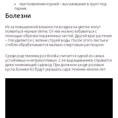
при появлении корней – высаживание в грунт под
парник.
Болезни
Из-за повышенной влажности воздуха на цветке могут
появиться черные пятна. От них можно избавиться с
помощью обрезки пораженных частей. Другой враг растения
– тля удаляется с зелени струей воды. После этого листья и
стебли обрабатываются мыльно-спиртовым раствором.
Среди родственниц-роз Bonika считается одной из самых
устойчивых и неприхотливых. С ее выращиванием справится
даже начинающий садовод. При должном уходе розовые
кусты Боники 82 будут украшать сад в течение многих лет.