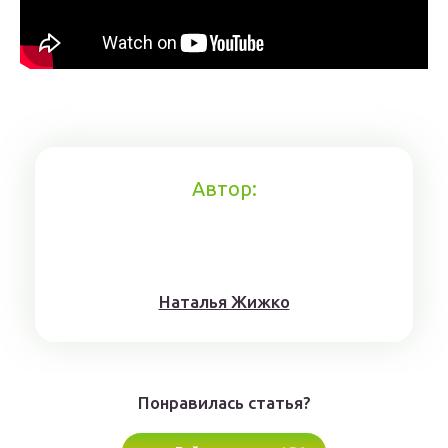
Автор:
Нaтaлья Жижкo
Понравилась статья?