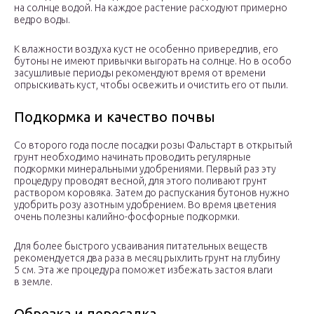
на солнце водой. На каждое растение расходуют примерно
ведро воды.
К влажности воздуха куст не особенно привередлив, его
бутоны не имеют привычки выгорать на солнце. Но в особо
засушливые периоды рекомендуют время от времени
опрыскивать куст, чтобы освежить и очистить его от пыли.
Подкормка и качество почвы
Со второго года после посадки розы Фальстарт в открытый
грунт необходимо начинать проводить регулярные
подкормки минеральными удобрениями. Первый раз эту
процедуру проводят весной, для этого поливают грунт
раствором коровяка. Затем до распускания бутонов нужно
удобрить розу азотным удобрением. Во время цветения
очень полезны калийно-фосфорные подкормки.
Для более быстрого усваивания питательных веществ
рекомендуется два раза в месяц рыхлить грунт на глубину
5 см. Эта же процедура поможет избежать застоя влаги
в земле.
Обрезка и пересадка