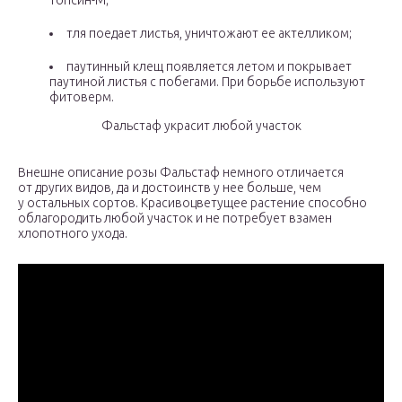
топсин-М;
тля поедает листья, уничтожают ее актелликом;
паутинный клещ появляется летом и покрывает
паутиной листья с побегами. При борьбе используют
фитоверм.
Фальстаф украсит любой участок
Внешне описание розы Фальстаф немного отличается
от других видов, да и достоинств у нее больше, чем
у остальных сортов. Красивоцветущее растение способно
облагородить любой участок и не потребует взамен
хлопотного ухода.