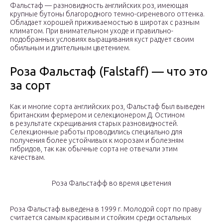
Фальстаф — разновидность английских роз, имеющая
крупные бутоны благородного темно-сиреневого оттенка.
Обладает хорошей приживаемостью в широтах с разным
климатом. При внимательном уходе и правильно-
подобранных условиях выращивания куст радует своим
обильным и длительным цветением.
Роза Фальстаф (Falstaff) — что это
за сорт
Как и многие сорта английских роз, Фальстаф был выведен
британским фермером и селекционером Д. Остином
в результате скрещивания старых разновидностей.
Селекционные работы проводились специально для
получения более устойчивых к морозам и болезням
гибридов, так как обычные сорта не отвечали этим
качествам.
Роза Фальстафф во время цветения
Роза Фальстаф выведена в 1999 г. Молодой сорт по праву
считается самым красивым и стойким среди остальных