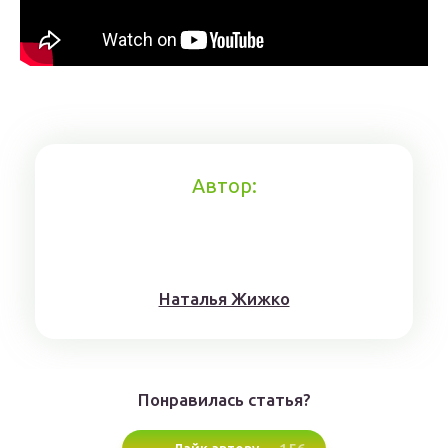
Автор:
Нaтaлья Жижкo
Понравилась статья?