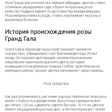
Роза Гранд Гала относится к чайным гибридам. Цветок станет
отличным украшением сада, а букет из красных роз в
качестве подарка оценит по достоинству каждая девушка.
Роза неприхотлива в уходе, стойко переживает морозы и
различные болезни.
История происхождения розы
Гранд Гала
Grand Gala в переводе на русский означает «великое
торжество». Официально сорт был выведен еще 20 лет
назад. Он поразил цветоводов своими изысканными
махровыми чашечками красного цвета, которые
возвышаются на длинном тонком стебле, практически не
имеющем шипов. Аромат цветка напоминает запах малины.
Роза Гранд Гала
Как уже упоминалось, растение хорошо переносит морозы и
имеет стойкость к вредителям. Высота кустарника может
достигать 120 см, а диаметр одного бутона – 8-10 см. Цветки
имеют насыщенный красный цвет, а листки поражают своим