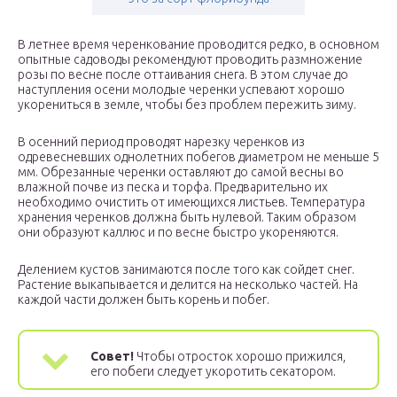
В летнее время черенкование проводится редко, в основном
опытные садоводы рекомендуют проводить размножение
розы по весне после оттаивания снега. В этом случае до
наступления осени молодые черенки успевают хорошо
укорениться в земле, чтобы без проблем пережить зиму.
В осенний период проводят нарезку черенков из
одревесневших однолетних побегов диаметром не меньше 5
мм. Обрезанные черенки оставляют до самой весны во
влажной почве из песка и торфа. Предварительно их
необходимо очистить от имеющихся листьев. Температура
хранения черенков должна быть нулевой. Таким образом
они образуют каллюс и по весне быстро укореняются.
Делением кустов занимаются после того как сойдет снег.
Растение выкапывается и делится на несколько частей. На
каждой части должен быть корень и побег.
Совет!
Чтобы отросток хорошо прижился,
его побеги следует укоротить секатором.