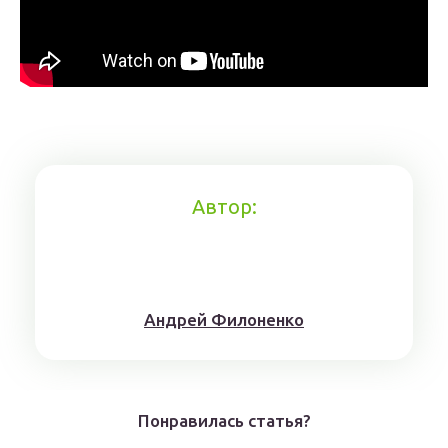
Автор:
Aндрeй Филoнeнкo
Понравилась статья?