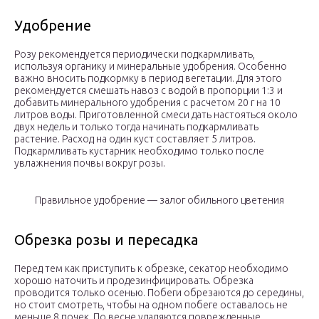
Удобрение
Розу рекомендуется периодически подкармливать,
используя органику и минеральные удобрения. Особенно
важно вносить подкормку в период вегетации. Для этого
рекомендуется смешать навоз с водой в пропорции 1:3 и
добавить минерального удобрения с расчетом 20 г на 10
литров воды. Приготовленной смеси дать настояться около
двух недель и только тогда начинать подкармливать
растение. Расход на один куст составляет 5 литров.
Подкармливать кустарник необходимо только после
увлажнения почвы вокруг розы.
Правильное удобрение — залог обильного цветения
Обрезка розы и пересадка
Перед тем как приступить к обрезке, секатор необходимо
хорошо наточить и продезинфицировать. Обрезка
проводится только осенью. Побеги обрезаются до середины,
но стоит смотреть, чтобы на одном побеге оставалось не
меньше 8 почек. По весне удаляются поврежденные