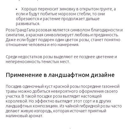
Хорошо переносит зимовку в открытом грунте, а
если и будут побитые морозом стебли, то они
обрезаются и растение продолжает дальше
развиваться.
Роза Гранд Гала розовая является символом благодарности и
симпатии, а красная символизирует любовь и преданность.
Даже если будет подарен один цветок розы, станет понятно
отношение человека и его намерения.
Среди недостатков розы выделяют ее позднее цветение и
непереносимость тенистых мест.
Применение в ландшафтном дизайне
Посадив одиночный куст красной розы посредине газонной
травы можно добиться невероятного оформления своего
участка. В такой посадке роза выглядит настоящей
королевой. Но эффектно выглядит этот сорт и в других
ландшафтных композициях. Из чайной гибридной розы часто
делают живую изгородь, которая источает приятный
малиновый аромат.