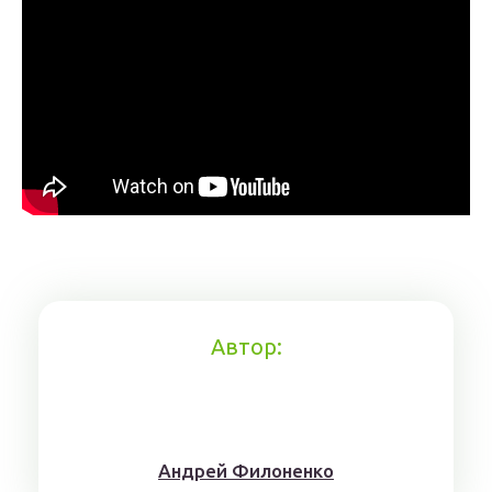
Автор:
Aндрeй Филoнeнкo