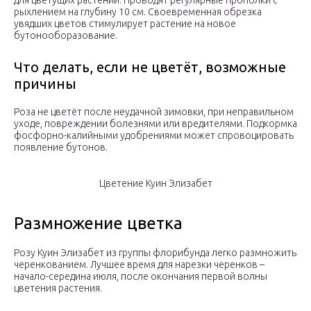
для цветущих растений. Проводят регулярные прополки с
рыхлением на глубину 10 см. Своевременная обрезка
увядших цветов стимулирует растение на новое
бутонооборазование.
Что делать, если не цветёт, возможные
причины
Роза не цветёт после неудачной зимовки, при неправильном
уходе, повреждении болезнями или вредителями. Подкормка
фосфорно-калийными удобрениями может спровоцировать
появление бутонов.
Цветение Куин Элизабет
Размножение цветка
Розу Куин Элизабет из группы флорибунда легко размножить
черенкованием. Лучшее время для нарезки черенков –
начало-середина июля, после окончания первой волны
цветения растения.