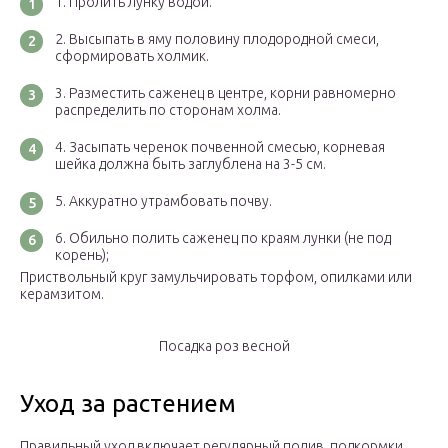
Пролить лунку водой.
Высыпать в яму половину плодородной смеси,
сформировать холмик.
Разместить саженец в центре, корни равномерно
распределить по сторонам холма.
Засыпать черенок почвенной смесью, корневая
шейка должна быть заглублена на 3-5 см.
Аккуратно утрамбовать почву.
Обильно полить саженец по краям лунки (не под
корень);
Приствольный круг замульчировать торфом, опилками или
керамзитом.
Посадка роз весной
Уход за растением
Правильный уход включает регулярный полив, подкормки,