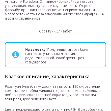
Armstron и Floradora. От чайно-гибридной группы роза
унаследовала высоту куста и крупные цветы. От роз
флорибунда — кистевое соцветие, неприхотливость и
морозостойкость. Роза завоевала множество наград в США
и других странах мира.
Сорт Куин Элизабет
На заметку!
Получившаяся роза была
настолько уникальна, что стала
родоначальницей новой группы роз —
грандифлора.
Краткое описание, характеристика
Роза Куин Элизабет — достигает высоты 180 см, растение
компактное, стебли малошипые, не раскидистые. Молодые
побеги привлекают красной окраской, взрослая листва
глянцевая, ярко-зелёного цвета.
Цветы нежно-розового цвета величиной 8-10 см собраны в