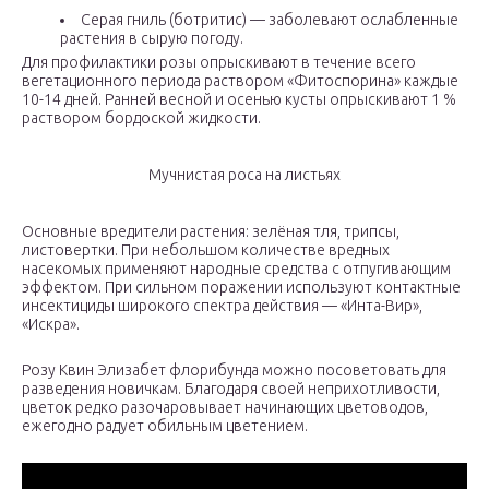
Серая гниль (ботритис) — заболевают ослабленные
растения в сырую погоду.
Для профилактики розы опрыскивают в течение всего
вегетационного периода раствором «Фитоспорина» каждые
10-14 дней. Ранней весной и осенью кусты опрыскивают 1 %
раствором бордоской жидкости.
Мучнистая роса на листьях
Основные вредители растения: зелёная тля, трипсы,
листовертки. При небольшом количестве вредных
насекомых применяют народные средства с отпугивающим
эффектом. При сильном поражении используют контактные
инсектициды широкого спектра действия — «Инта-Вир»,
«Искра».
Розу Квин Элизабет флорибунда можно посоветовать для
разведения новичкам. Благодаря своей неприхотливости,
цветок редко разочаровывает начинающих цветоводов,
ежегодно радует обильным цветением.