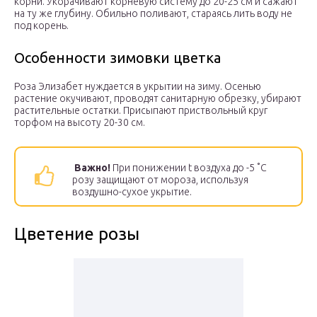
корни. Укорачивают корневую систему до 20-25 см и сажают
на ту же глубину. Обильно поливают, стараясь лить воду не
под корень.
Особенности зимовки цветка
Роза Элизабет нуждается в укрытии на зиму. Осенью
растение окучивают, проводят санитарную обрезку, убирают
растительные остатки. Присыпают приствольный круг
торфом на высоту 20-30 см.
Важно!
При понижении t воздуха до -5 ˚С
розу защищают от мороза, используя
воздушно-сухое укрытие.
Цветение розы