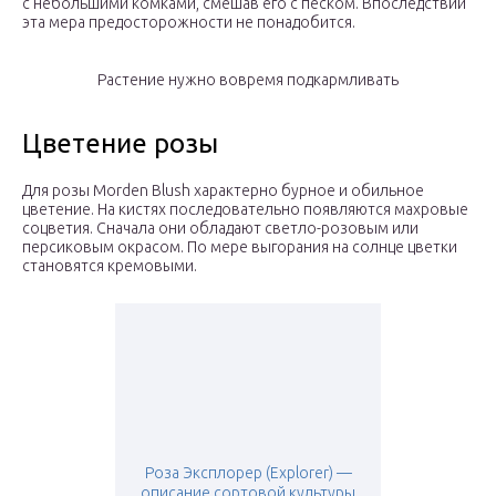
с небольшими комками, смешав его с песком. Впоследствии
эта мера предосторожности не понадобится.
Растение нужно вовремя подкармливать
Цветение розы
Для розы Morden Blush характерно бурное и обильное
цветение. На кистях последовательно появляются махровые
соцветия. Сначала они обладают светло-розовым или
персиковым окрасом. По мере выгорания на солнце цветки
становятся кремовыми.
Роза Эксплорер (Explorer) —
описание сортовой культуры