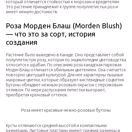
который отличается стойкостью к морозам и вредителям.
Это растение принадлежит к группе полуплетистых роз и
имеет немало достоинств.
Роза Морден Блаш (Morden Blush)
— что это за сорт, история
создания
Растение было выведено в Канаде. Оно представляет собой
полуплетистую розу, которая по энциклопедии цветоводства
относится к шрабам. По описанию роза канадская парковая
Модэн Блаш отличается обильным цветением. Она считается
повторно цветущей культурой. Для нее характерны пышные
махровые цветки, которые образуют кистевидные соцветия.
Бутоны обладают нежным розовым окрасом с персиковым
отливом. По мере распускания лепестки выгорают,
приобретая кремовый оттенок.
Роза имеет красивые нежно-розовые бутоны
Кусты отличаются средней высотой и компактными
размерами. Листовые пластины имеют средние размеры и