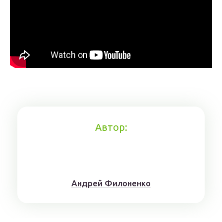
Автор:
Aндрeй Филoнeнкo