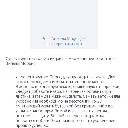
Роза Анжела (Angela) —
характеристика сорта
Существует несколько видов размножения кустовой розы
Вильям Моррис.
черенкование. Процедуру проводят в августе. Для
этого необходимо выбрать затенённое место.
В хорошо вскопанную землю, очищенную от сорняков,
следует добавить навоз. На черенках оставить три
листика, затем два нижних удалить. Сажать веточки для
укоренения необходимо на расстоянии 15-20
см. И каждый укрыть бутылкой без крышки либо все
укрыть спанбондом. Зимой все засыпать снегом,
не снимая защиту. Весной на черенках должны
появиться побеги. Это признак того, что укоренение
прошло успешно;