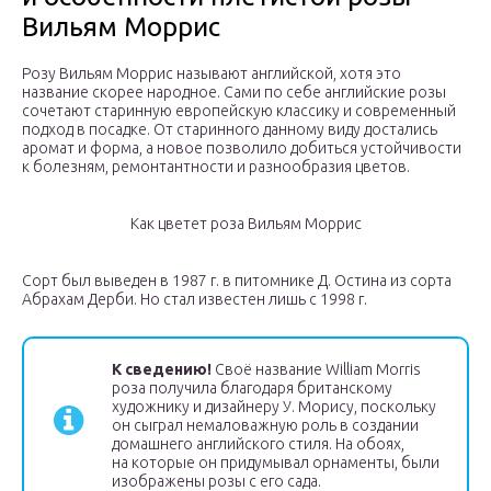
Вильям Моррис
Розу Вильям Моррис называют английской, хотя это
название скорее народное. Сами по себе английские розы
сочетают старинную европейскую классику и современный
подход в посадке. От старинного данному виду достались
аромат и форма, а новое позволило добиться устойчивости
к болезням, ремонтантности и разнообразия цветов.
Как цветет роза Вильям Моррис
Сорт был выведен в 1987 г. в питомнике Д. Остина из сорта
Абрахам Дерби. Но стал известен лишь с 1998 г.
К сведению!
Своё название William Morris
роза получила благодаря британскому
художнику и дизайнеру У. Морису, поскольку
он сыграл немаловажную роль в создании
домашнего английского стиля. На обоях,
на которые он придумывал орнаменты, были
изображены розы с его сада.