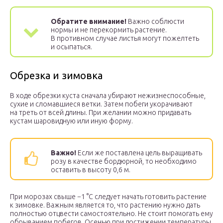
Обратите внимание!
Важно соблюсти
нормы и не перекормить растение.
В противном случае листья могут пожелтеть
и осыпаться.
Обрезка и зимовка
В ходе обрезки куста сначала убирают нежизнеспособные,
сухие и сломавшиеся ветки. Затем побеги укорачивают
на треть от всей длины. При желании можно придавать
кустам шаровидную или иную форму.
Важно!
Если же поставлена цель выращивать
розу в качестве бордюрной, то необходимо
оставить в высоту 0,6 м.
При морозах свыше −1 °С следует начать готовить растение
к зимовке. Важным является то, что растению нужно дать
полностью отцвести самостоятельно. Не стоит помогать ему
обрыванием побегов. Осенью при достижении температуры