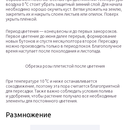
воздуха 0 °С стоит убрать защитный зимний слой. Для начала
необходимо хорошо окучить куст. Ветви уложить на землю,
закрепить их и накрыть слоем листьев или опилок. Поверх
укрыть плёнкой.
Период цветения — конец весны и до первых заморозков.
Первое цветение до июня далее перерыв, формирование
новых бутонов и спустя месяц-полтора второе. Пересадку
можно производить только в период покоя. Благополучное
время наступает после похолодания и листопада.
Обрезка розы плетистой после цветения
При температуре 10 °С и ниже останавливается
сокодвижение, поэтому эта пора считается благоприятной
для пересадки. Также важно соблюдать условия полива
и удобрения, чтобы растение получало все необходимые
элементы для постоянного цветения.
Размножение