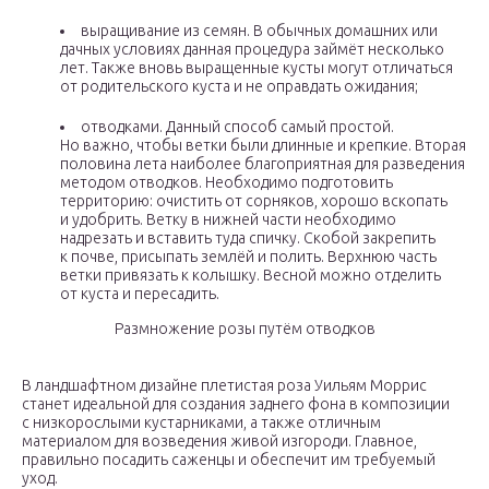
выращивание из семян. В обычных домашних или
дачных условиях данная процедура займёт несколько
лет. Также вновь выращенные кусты могут отличаться
от родительского куста и не оправдать ожидания;
отводками. Данный способ самый простой.
Но важно, чтобы ветки были длинные и крепкие. Вторая
половина лета наиболее благоприятная для разведения
методом отводков. Необходимо подготовить
территорию: очистить от сорняков, хорошо вскопать
и удобрить. Ветку в нижней части необходимо
надрезать и вставить туда спичку. Скобой закрепить
к почве, присыпать землёй и полить. Верхнюю часть
ветки привязать к колышку. Весной можно отделить
от куста и пересадить.
Размножение розы путём отводков
В ландшафтном дизайне плетистая роза Уильям Моррис
станет идеальной для создания заднего фона в композиции
с низкорослыми кустарниками, а также отличным
материалом для возведения живой изгороди. Главное,
правильно посадить саженцы и обеспечит им требуемый
уход.