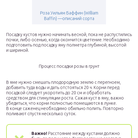
Роза Уильям Баффин (William
Baffin) —описаний сорта
Посадку кустов нужно начинать весной, пока не распустились
почки, либо осенью, когда окончится цветение. Необходимо
подготовить под посадку яму полметра глубиной, высотой
и шириной.
Процесс посадки розы в грунт
В яме нужно смешать плодородную землю с перегноем,
добавить туда воды и дать отстояться 20 ч. Корни перед
посадкой следует укоротить до 20 см и обработать
средством для стимуляции роста. Сажая куст в яму, важно
убедиться, что корни полностью помещаются в лунке.
В конце саженец необходимо обильно полить. Повторно
поливают спустя несколько суток.
Важно!
Расстояние между кустами должно