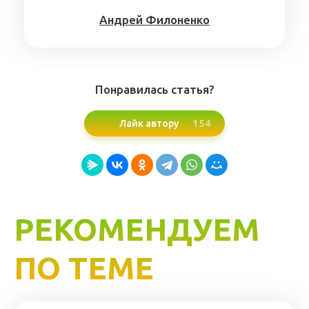
Aндрeй Филoнeнкo
Понравилась статья?
154
Лайк автору
РЕКОМЕНДУЕМ
ПО ТЕМЕ