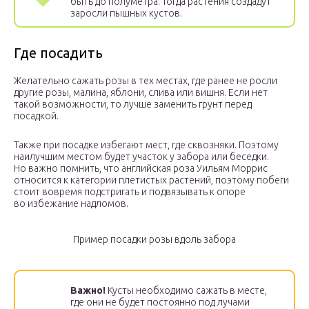
быть до полуметра. Тогда растения создадут
заросли пышных кустов.
Где посадить
Желательно сажать розы в тех местах, где ранее не росли
другие розы, малина, яблони, слива или вишня. Если нет
такой возможности, то лучше заменить грунт перед
посадкой.
Также при посадке избегают мест, где сквозняки. Поэтому
наилучшим местом будет участок у забора или беседки.
Но важно помнить, что английская роза Уильям Моррис
относится к категории плетистых растений, поэтому побеги
стоит вовремя подстригать и подвязывать к опоре
во избежание надломов.
Пример посадки розы вдоль забора
Важно!
Кусты необходимо сажать в месте,
где они не будет постоянно под лучами