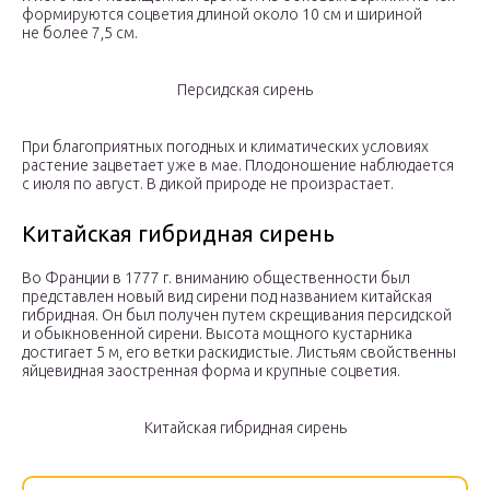
формируются соцветия длиной около 10 см и шириной
не более 7,5 см.
Персидская сирень
При благоприятных погодных и климатических условиях
растение зацветает уже в мае. Плодоношение наблюдается
с июля по август. В дикой природе не произрастает.
Китайская гибридная сирень
Во Франции в 1777 г. вниманию общественности был
представлен новый вид сирени под названием китайская
гибридная. Он был получен путем скрещивания персидской
и обыкновенной сирени. Высота мощного кустарника
достигает 5 м, его ветки раскидистые. Листьям свойственны
яйцевидная заостренная форма и крупные соцветия.
Китайская гибридная сирень