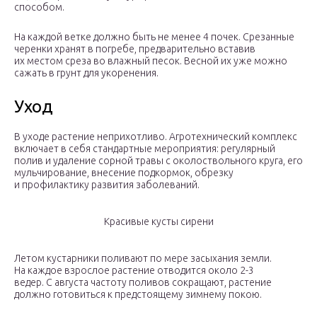
способом.
На каждой ветке должно быть не менее 4 почек. Срезанные
черенки хранят в погребе, предварительно вставив
их местом среза во влажный песок. Весной их уже можно
сажать в грунт для укоренения.
Уход
В уходе растение неприхотливо. Агротехнический комплекс
включает в себя стандартные мероприятия: регулярный
полив и удаление сорной травы с околоствольного круга, его
мульчирование, внесение подкормок, обрезку
и профилактику развития заболеваний.
Красивые кусты сирени
Летом кустарники поливают по мере засыхания земли.
На каждое взрослое растение отводится около 2-3
ведер. С августа частоту поливов сокращают, растение
должно готовиться к предстоящему зимнему покою.