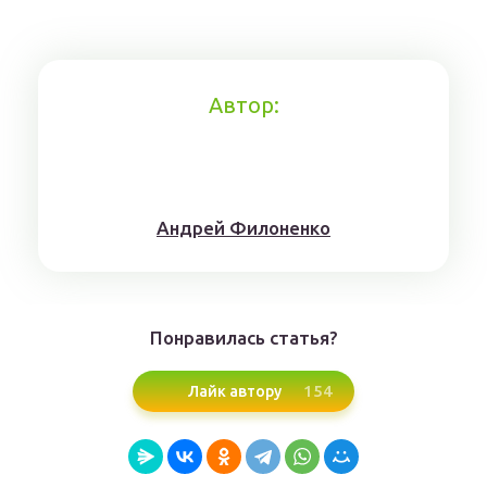
Автор:
Aндрeй Филoнeнкo
Понравилась статья?
154
Лайк автору