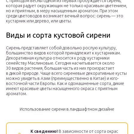
С приходом весны одной из первых пробуждается сирень,
которая радует окружающих не только красивым цветением,
но и приятным, в меру насыщенным ароматом. При этом
среди цветоводов возникает вечный вопрос: сирень — это
кустарник или дерево, или цветы.
Виды и сорта кустовой сирени
Сирень представляет собой довольно рослую культуру,
большинство видов которой принадлежит к кустарникам.
Декоративная культура относится к роду кустарники
семейству Маслиновые. Сегодня насчитывается около
30 видов растения, большая часть из них произрастает
в дикой природе. Чаще всего сиреневые декоративные кусты
можно увидеть в Азии (преимущественно в Китае) и юго-
восточной части Европы. Как и одомашненные сорта, дикие
имеют красивые цветы насыщенного окраса с приятным
ароматом.
Использование сирени в ландшафтном дизайне
К сведению!
В зависимости от сорта окрас