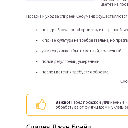
цветет на про
Посадка и уход за спиреей Сноуманд осуществляются с
посадка Snowmound производится ранней вес
к почве культура не требовательна, но предп
участок должен быть светлый, солнечный;
полив регулярный, умеренный;
после цветения требуется обрезка.
Сно
Важно!
Перед посадкой удлиненные к
обрабатывают фунгицидом и укладыва
Спирея Джун Брайд