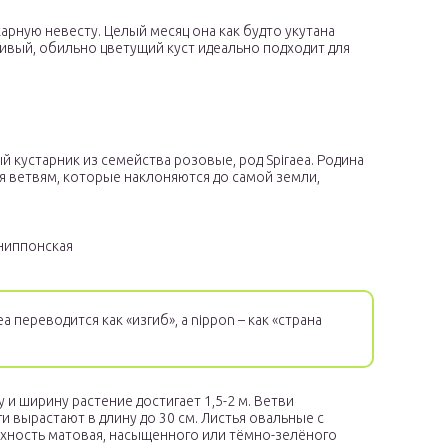
арную невесту. Целый месяц она как будто укутана
вый, обильно цветущий куст идеально подходит для
й кустарник из семейства розовые, род Spiraea. Родина
ря ветвям, которые наклоняются до самой земли,
ниппонская
a переводится как «изгиб», а nippon – как «страна
 и ширину растение достигает 1,5-2 м. Ветви
и вырастают в длину до 30 см. Листья овальные с
ерхность матовая, насыщенного или тёмно-зелёного