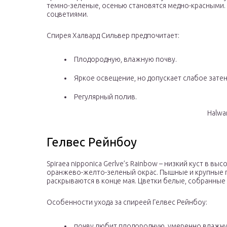
темно-зеленые, осенью становятся медно-красными
соцветиями.
Спирея Халвард Сильвер предпочитает:
Плодородную, влажную почву.
Яркое освещение, но допускает слабое зате
Регулярный полив.
Halwar
Гелвес Рейнбоу
Spiraea nipponica Gerlve’s Rainbow –
низкий куст в выс
оранжево-желто-зеленый окрас. Пышные и крупные 
раскрываются в конце мая. Цветки белые, собранные
Особенности ухода за спиреей Гелвес Рейнбоу:
почву любит плодородную, умеренно влажную