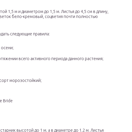
ой 1,5 м и диаметром до 1,5 м. Листья до 4,5 см в длину,
Цветок бело-кремовый, соцветия почти полностью
дать следующие правила:
 осени;
тяжении всего активного периода данного растения;
 сорт морозостойкий;
e Bride
кустарник высотой до 1 м, а в диаметре до 1,2 м. Листья