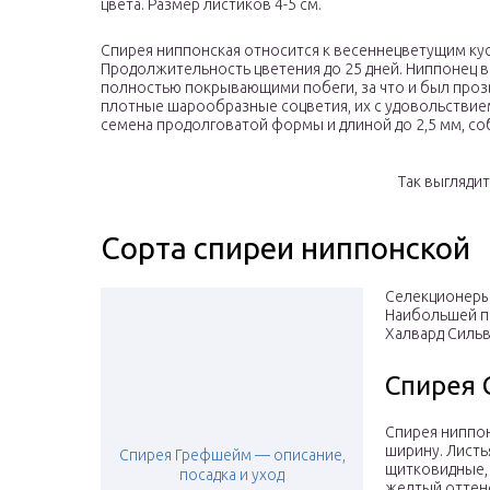
цвета. Размер листиков 4-5 см.
Спирея ниппонская относится к весеннецветущим куст
Продолжительность цветения до 25 дней. Ниппонец 
полностью покрывающими побеги, за что и был прозв
плотные шарообразные соцветия, их с удовольствие
семена продолговатой формы и длиной до 2,5 мм, с
Так выгляди
Сорта спиреи ниппонской
Селекционеры
Наибольшей п
Халвард Сильв
Спирея 
Спирея ниппон
ширину. Листь
Спирея Грефшейм — описание,
щитковидные,
посадка и уход
желтый оттенок