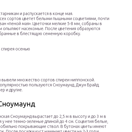
арникам и распускается в конце мая.
всех сортов цветет белыми пышными соцветиями, почти
ан «пеной мая». Цветочки мелкие 5-8 мм, собраны в
м опыляют насекомые. После цветения образуются
обранные в блестящую семенную коробку.
т спирея осенью
 вывели множество сортов спиреи ниппонской.
опулярностью пользуются Сноумаунд, Джун Брайд,
ер и другие.
Сноумаунд
ская Сноумаунд вырастает до 2,5 м в высоту и до 3 м в
я у нее темно-зеленые длиной до 4 см. Соцветия белые,
 обильно покрывающие ствол. В бутонах цветы имеют
. После посадки куст начинает цвести на 2-3 год и