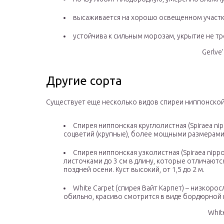
высаживается на хорошо освещенном участк
устойчива к сильным морозам, укрытие не тр
Gerlve
Другие сорта
Существует еще несколько видов спиреи ниппонской,
Спирея ниппонская круглолистная (Spiraea nip
соцветий (крупные), более мощными размерами 
Спирея ниппонская узколистная (Spiraea nipp
листочками до 3 см в длину, которые отличаютс
поздней осени. Куст высокий, от 1,5 до 2 м.
White Carpet (спирея Вайт Карпет) – низкоро
обильно, красиво смотрится в виде бордюрной 
Whit