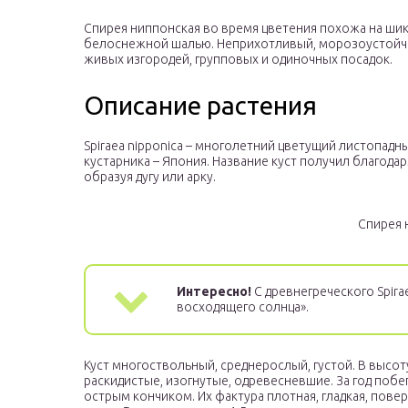
Спирея ниппонская во время цветения похожа на шик
белоснежной шалью. Неприхотливый, морозоустойчи
живых изгородей, групповых и одиночных посадок.
Описание растения
Spiraea nipponica – многолетний цветущий листопадны
кустарника – Япония. Название куст получил благода
образуя дугу или арку.
Спирея 
Интересно!
С древнегреческого Spirae
восходящего солнца».
Куст многоствольный, среднерослый, густой. В высоту
раскидистые, изогнутые, одревесневшие. За год побег
острым кончиком. Их фактура плотная, гладкая, пов