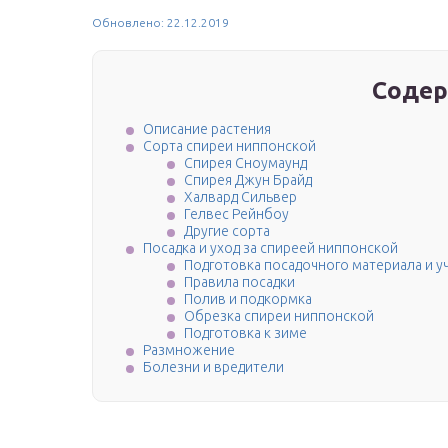
Обновлено: 22.12.2019
Содер
Описание растения
Сорта спиреи ниппонской
Спирея Сноумаунд
Спирея Джун Брайд
Халвард Сильвер
Гелвес Рейнбоу
Другие сорта
Посадка и уход за спиреей ниппонской
Подготовка посадочного материала и у
Правила посадки
Полив и подкормка
Обрезка спиреи ниппонской
Подготовка к зиме
Размножение
Болезни и вредители