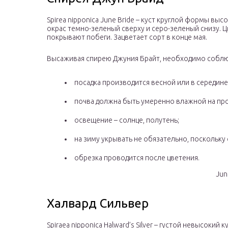
Spirea nipponica June Bride – куст круглой формы высот
окрас темно-зеленый сверху и серо-зеленый снизу. 
покрывают побеги. Зацветает сорт в конце мая.
Высаживая спирею Джуния Брайт, необходимо соблю
посадка производится весной или в середине
почва должна быть умеренно влажной на про
освещение – солнце, полутень;
на зиму укрывать не обязательно, поскольку
обрезка проводится после цветения.
Jun
Халвард Сильвер
Spiraea nipponica Halward’s Silver – густой невысокий 