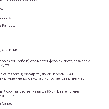
е;
ебуется.
’s Rainbow
 среди них:
ponica rotundifolia) отличается формой листа, размером
куста.
onica tosaensis) обладает узкими небольшими
я наличием легкого пушка. Лист остается зеленым до
слый сорт, вырастает не выше 80 см. Цветет очень
изгороди.
e Carpet