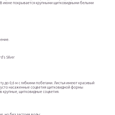
. В июне покрывается крупными щитковидными белыми
нение.
d’s Silver
оту до 0,6 м с гибкими побегами. Листья имеют красивый
густо насаженные соцветия щитковидной формы
 в крупные, щитковидные соцветия.
, но без застоев воды;