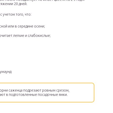
тяжении 20 дней.
 учетом того, что:
ной или в середине осени;
очитает легкие и слабокислые;
умаунд
орни саженца подрезают ровным срезом,
ют в подготовленные посадочные ямки.