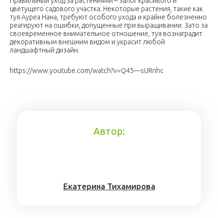
Правильный уход за растениями – залог красивого и
цветущего садового участка. Некоторые растения, такие как
туя Ауреа Нана, требуют особого ухода и крайне болезненно
реагируют на ошибки, допущенные при выращивании. Зато за
своевременное внимательное отношение, туя вознаградит
декоративным внешним видом и украсит любой
ландшафтный дизайн.
https://www.youtube.com/watch?v=Q45—sURnhc
Автор:
Eкaтерина Тихaмировa