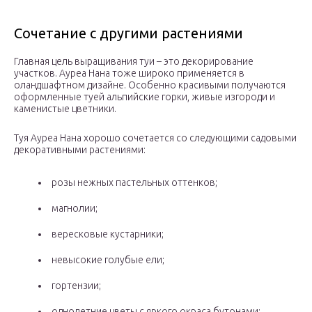
Сочетание с другими растениями
Главная цель выращивания туи – это декорирование
участков. Ауреа Нана тоже широко применяется в
оландшафтном дизайне. Особенно красивыми получаются
оформленные туей альпийские горки, живые изгороди и
каменистые цветники.
Туя Ауреа Нана хорошо сочетается со следующими садовыми
декоративными растениями:
розы нежных пастельных оттенков;
магнолии;
вересковые кустарники;
невысокие голубые ели;
гортензии;
однолетние цветы с яркого окраса бутонами;