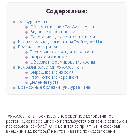
Содержание:
Туя Ауреа Нана
Общее описание Туи Ауреа Нана
Видовые особенности
Сочетание с другими растениями
Как правильно ухаживать за Туей Ауреа Нана
Правила посадки туи
Требования к свету и влажности
Подготовка к зиме
Обрезка и формирование кроны
Как размножается Туя Ауреа Нана
Выращивание из семян
Размножение черенками
Деление куста
Возможные болезни Туи Ауреа Нана
Туя Ауреа Нана – вечнозеленое хвойное декоративное
растение, которое широко используется в дизайне садовых и
парковых ансамблей. Оно ценится за приятный и красивый
внешний вид, который не утрачивает с приходом осени,