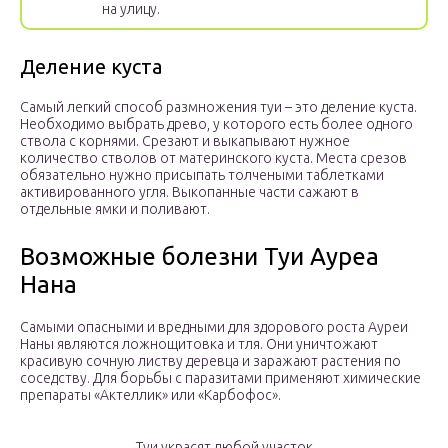
на улицу.
Деление куста
Самый легкий способ размножения туи – это деление куста.
Необходимо выбрать древо, у которого есть более одного
ствола с корнями. Срезают и выкапывают нужное
количество стволов от материнского куста. Места срезов
обязательно нужно присыпать толчеными таблетками
активированного угля. Выкопанные части сажают в
отдельные ямки и поливают.
Возможные болезни Туи Ауреа
Нана
Самыми опасными и вредными для здорового роста Ауреи
Наны являются ложнощитовка и тля. Они уничтожают
красивую сочную листву деревца и заражают растения по
соседству. Для борьбы с паразитами применяют химические
препараты «Актеллик» или «Карбофос».
Туи украсят любой участок