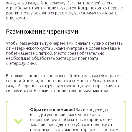
высадить в каждый по семечку. Засыпать землей, слегка
утрамбовать грунт и полить участок. Когда появятся первые
ростки, почву вокруг них рекомендуется замульчировать
опилками.
Размножение черенками
Чтобы размножить тую черенками, сначала нужно отрезать
от материнского куста 20-сантиметровые одревесневшие
побеги вместе с пяткой. Место среза обязательно
необходимо обработать раствором препарата
«Гетероауксин».
В горшки заполняют специальный питательный субстрат из
дерновой земли, речного пески и компоста. Высаживают
каждый черенок в отдельную емкость, грунт опрыскивают
сверху водой. Накрывают полиэтиленовым пакетом.
Обратите внимание!
За две недели до
высадки укоренившихся черенков в
открытый грунт, обязательно проводят их
закаливания. Для этого убирают пленку и на
несколько часов выносят горшок с черенком