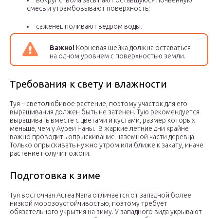
вокруг ствола засыпают оставшуюся почвенную
смесь и утрамбовывают поверхность;
саженец поливают ведром воды.
Важно!
Корневая шейка должна оставаться
на одном уровнем с поверхностью земли.
Требования к свету и влажности
Туя – светолюбивое растение, поэтому участок для его
выращивания должен быть не затенен. Тую рекомендуется
выращивать вместе с цветами и кустами, размер которых
меньше, чем у Ауреи Наны. В жаркие летние дни крайне
важно проводить опрыскивание наземной части деревца.
Только опрыскивать нужно утром или ближе к закату, иначе
растение получит ожоги.
Подготовка к зиме
Туя восточная Aurea Nana отличается от западной более
низкой морозоустойчивостью, поэтому требует
обязательного укрытия на зиму. У западного вида укрывают