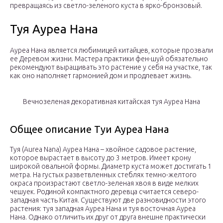
превращаясь из светло-зеленого куста в ярко-бронзовый.
Туя Ауреа Нана
Ауреа Нана является любимицей китайцев, которые прозвали
ее Деревом жизни. Мастера практики фен-шуй обязательно
рекомендуют выращивать это растение у себя на участке, так
как оно наполняет гармонией дом и продлевает жизнь.
Вечнозеленая декоративная китайская туя Ауреа Нана
Общее описание Туи Ауреа Нана
Туя (Aurea Nana) Ауреа Нана – хвойное садовое растение,
которое вырастает в высоту до 3 метров. Имеет крону
широкой овальной формы. Диаметр куста может достигать 1
метра. На густых разветвленных стеблях темно-желтого
окраса произрастают светло-зеленая хвоя в виде мелких
чешуек. Родиной компактного деревца считается северо-
западная часть Китая. Существуют две разновидности этого
растения: туя западная Ауреа Нана и туя восточная Ауреа
Нана. Однако отличить их друг от друга внешне практически