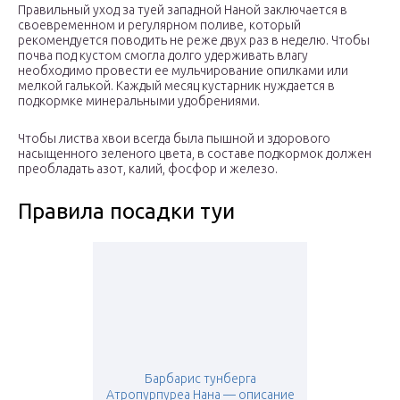
Правильный уход за туей западной Наной заключается в
своевременном и регулярном поливе, который
рекомендуется поводить не реже двух раз в неделю. Чтобы
почва под кустом смогла долго удерживать влагу
необходимо провести ее мульчирование опилками или
мелкой галькой. Каждый месяц кустарник нуждается в
подкормке минеральными удобрениями.
Чтобы листва хвои всегда была пышной и здорового
насыщенного зеленого цвета, в составе подкормок должен
преобладать азот, калий, фосфор и железо.
Правила посадки туи
Барбарис тунберга
Атропурпуреа Нана — описание