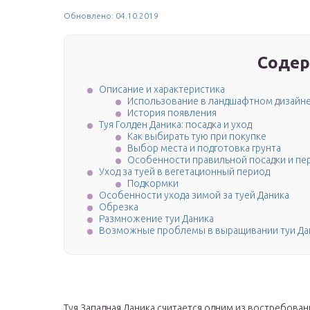
Обновлено: 04.10.2019
Содер
Описание и характеристика
Использование в ландшафтном дизайн
История появления
Туя Голден Даника: посадка и уход
Как выбирать тую при покупке
Выбор места и подготовка грунта
Особенности правильной посадки и пер
Уход за туей в вегетационный период
Подкормки
Особенности ухода зимой за туей Даника
Обрезка
Размножение туи Даника
Возможные проблемы в выращивании туи Да
Туя Западная Даника считается одним из востребова