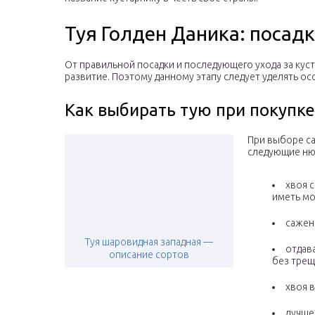
Туя Голден Даника: посадк
От правильной посадки и последующего ухода за кус
развитие. Поэтому данному этапу следует уделять о
Как выбирать тую при покупке
При выборе с
следующие ню
хвоя 
иметь мо
сажен
Туя шаровидная западная —
отдав
описание сортов
без трещ
хвоя 
лучше