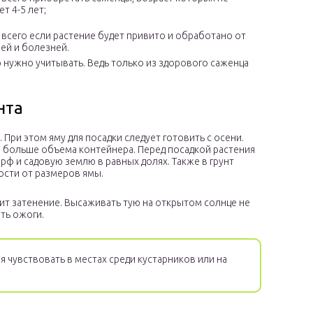
т 4-5 лет;
 всего если растение будет привито и обработано от
ей и болезней.
нужно учитывать. Ведь только из здорового саженца
нта
При этом яму для посадки следует готовить с осени.
 больше объема контейнера. Перед посадкой растения
рф и садовую землю в равных долях. Также в грунт
ости от размеров ямы.
сит затенение. Высаживать тую на открытом солнце не
ть ожоги.
 чувствовать в местах среди кустарников или на