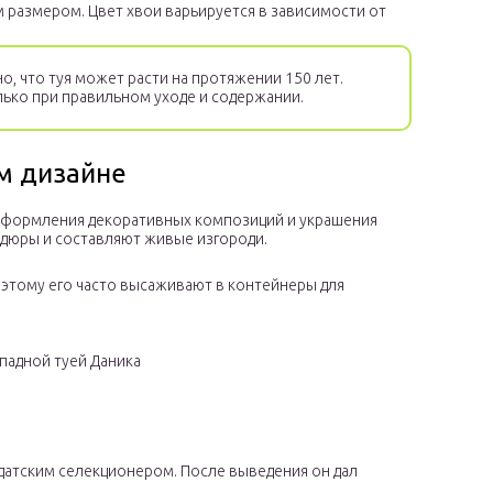
 размером. Цвет хвои варьируется в зависимости от
о, что туя может расти на протяжении 150 лет.
лько при правильном уходе и содержании.
м дизайне
 оформления декоративных композиций и украшения
рдюры и составляют живые изгороди.
этому его часто высаживают в контейнеры для
падной туей Даника
у датским селекционером. После выведения он дал