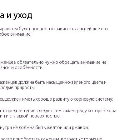
а и уход
тарником будет полностью зависеть дальнейшее его
собое внимание.
аженцев обязательно нужно обращать внимание на
ансы и особенности:
саженцев должна быть насыщенно-зеленого цвета и
лодые приросты;
ец должен иметь хорошо развитую корневую систему;
ать предпочтение следует тем саженцам, у которых кора
ин и с гладкой поверхностью;
внутри не должна быть желтой или ржавой;
 всего приобретать саженцы, возраст которых не