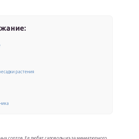
жание:
е
есадки растения
ника
нных сортов. Ее любят садоводы из-за миниатюрного