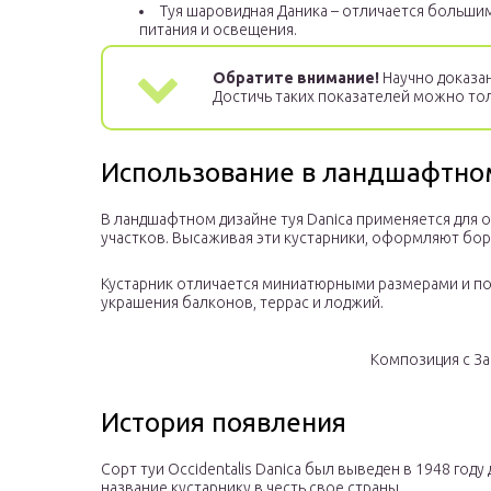
Туя шаровидная Даника – отличается большим
питания и освещения.
Обратите внимание!
Научно доказан
Достичь таких показателей можно то
Использование в ландшафтно
В ландшафтном дизайне туя Danica применяется для
участков. Высаживая эти кустарники, оформляют бо
Кустарник отличается миниатюрными размерами и по
украшения балконов, террас и лоджий.
Композиция с За
История появления
Сорт туи Occidentalis Danica был выведен в 1948 год
название кустарнику в честь свое страны.