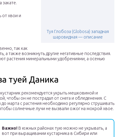
 закате.
 от хвои и
Туя Глобоза (Globosa) западная
шаровидная — описание
енно, так как
, а также возникнуть другие негативные последствия.
яют растения минеральными удобрениями, а осенью
за туей Даника
 кустарник рекомендуется укрыть мешковиной и
ой, чтобы он не пострадал от снега и обледенения. С
 до марта с растения необходимо регулярно струшивать
о чтобы солнечные лучи не вызвали ожог на мокрой хвое.
Важно!
В южных районах тую можно не укрывать, а
вот при выращивании кустарника в Сибири или