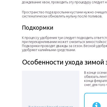
дождевание хвои, проводить эту процедуру следует на
Пространство под взрослыми кустами нужно очищать
систематически обновлять мульчу после поливов.
Подкормки
К процессу удобрения туи следует подходить ответств
при перекармливании может снизиться зимостойкость
Подкормки проводят дважды за сезон. Весной удобр
удобряют калийными средствами.
Особенности ухода зимой 
В конце осени
обвязать лент
конца февраля
снег, для тог