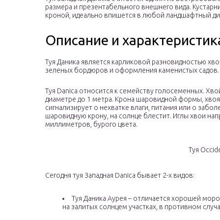
размера и презентабельного внешнего вида. Кустарн
кроной, идеально впишется в любой ландшафтный диз
Описание и характеристик
Туя Даника является карликовой разновидностью хвой
зеленых бордюров и оформления каменистых садов.
Туя Danica относится к семейству голосеменных. Хво
диаметре до 1 метра. Крона шаровидной формы, хвоя
сигнализирует о нехватке влаги, питания или о забол
шаровидную крону, на солнце блестит. Иглы хвои на
миллиметров, бурого цвета.
Туя Occide
Сегодня туя Западная Danica бывает 2-х видов:
Туя Даника Аурея – отличается хорошей моро
на залитых солнцем участках, в противном случ