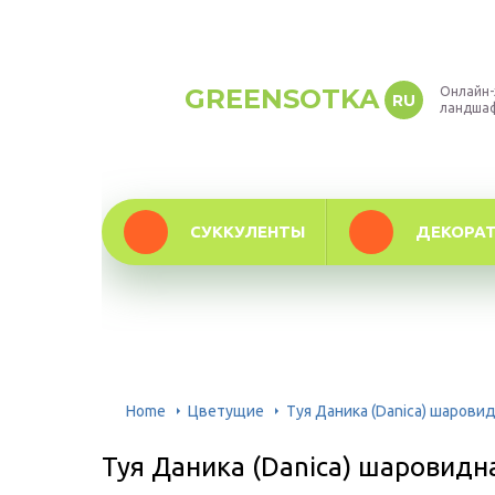
GREENSOTKA
Онлайн-
RU
ландша
СУККУЛЕНТЫ
ДЕКОРА
Home
Цветущие
Туя Даника (Danica) шарови
Туя Даника (Danica) шаровидн