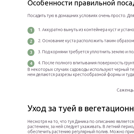
Особенности правильной поса
Посадить тую в домашних условиях очень просто. Дл
Аккуратно вынуть из контейнера куст и устан
Основание куста расположить таким образом,
Под корнями требуется уплотнить землю и п
После полного впитывания поверхность грунт
В некоторых случаях садоводы используют черный те
нем делаются разрезы крестообразной формы и туда 
Саженцы
Уход за туей в вегетацион
Несмотря на то, что туя Даника по описанию являет
растением, за ней следует ухаживать. В летний пери
обеспечить растению регулярный полив. Можно при