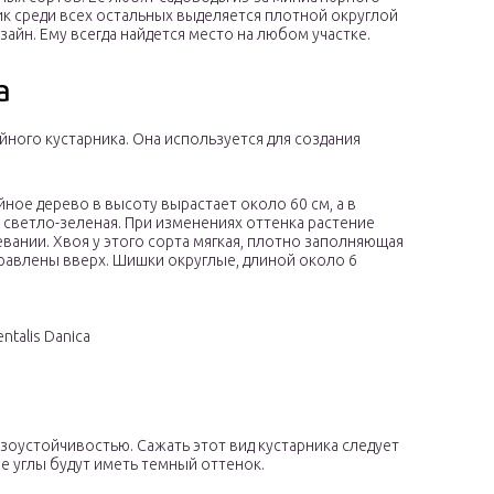
ик среди всех остальных выделяется плотной округлой
айн. Ему всегда найдется место на любом участке.
а
ного кустарника. Она используется для создания
йное дерево в высоту вырастает около 60 см, а в
 светло-зеленая. При изменениях оттенка растение
евании. Хвоя у этого сорта мягкая, плотно заполняющая
правлены вверх. Шишки округлые, длиной около 6
ntalis Danica
зоустойчивостью. Сажать этот вид кустарника следует
ае углы будут иметь темный оттенок.