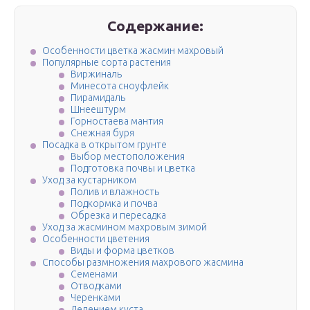
Содержание:
Особенности цветка жасмин махровый
Популярные сорта растения
Виржиналь
Минесота сноуфлейк
Пирамидаль
Шнеештурм
Горностаева мантия
Снежная буря
Посадка в открытом грунте
Выбор местоположения
Подготовка почвы и цветка
Уход за кустарником
Полив и влажность
Подкормка и почва
Обрезка и пересадка
Уход за жасмином махровым зимой
Особенности цветения
Виды и форма цветков
Способы размножения махрового жасмина
Семенами
Отводками
Черенками
Делением куста