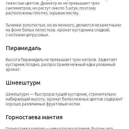
тяжестью цветов. Диаметр их не превышает трех
сантиметров, но растут они по 5 штук, поэтому
расположены плотно, скрывая листву.
Тычинки золотистые, но их немного, делаются незаметными
на фоне белых лепестков. Аромат кустарника сладкий,
с нотками цитрусовых.
Пирамидаль
Высота Пирамидаль не превышает трех метров. Зацветает
кустарник поздно, распространяя нежный едва уловимый
аромат.
Шнеештурм
Шнеештурм — быстрорастущий кустарник, стремительно
набирающий высоту. Аромат белоснежных цветов содержит
хорошо различимые фруктовые нотки.
Горностаева мантия
Горностаева мантия — невысокое растение. Бутоны его