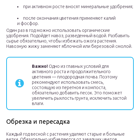
при активном росте вносят минеральные удобрения;
после окончания цветения применяют калий
и фосфор.
Один раз в год можно использовать органические
удобрения. Подойдет навоз, разведенный водой. Разбавить
сырье обязательно, чтобы избежать ожога растения.
Навозную жижу заменяют яблочной или березовой смолой.
Важно!
Одно из главных условий для
активного роста и продолжительного
цветения — плодородная почва. Поэтому
рекомендуют использовать смесь,
состоящую из перегноя и компоста,
обязательно добавить песок. Это поможет
увеличить рыхлость грунта, исключить застой
влаги.
Обрезка и пересадка
Каждый год весной с растения удаляют старые и больные
ветки. Обязательно избавляются от завядших цветов.