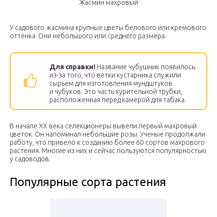
Жасмин махровый
У садового жасмина крупные цветы белового или кремового
оттенка. Они небольшого или среднего размера.
Для справки!
Название чубушник появилось
из-за того, что ветки кустарника служили
сырьем для изготовления мундштуков
и чубуков. Это часть курительной трубки,
расположенная перед камерой для табака.
В начале XX века селекционеры вывели первый махровый
цветок. Он напоминал небольшие розы. Ученые продолжали
работу, что привело к созданию более 60 сортов махрового
растения. Многие из них и сейчас пользуются популярностью
у садоводов.
Популярные сорта растения