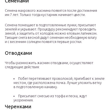
Семенами
Семена махрового жасмина появятся после достижения
им 7 лет. Только тогда кустарник начинает цвести.
Семена помещают в подготовленные лунки, присыпают
землей и укрывают. Процедуру рекомендуют проводить
зимой, а защитить от холодов можно еловым лапником.
Тающие снега весной дадут семенам необходимую влагу
и с весенним солнцем появятся первые ростки.
Отводками
Чтобы размножить жасмин отводками, осуществляют
следующие действия:
Побег перетягивают проволокой, пригибают к земле
местом, где расположена почка. Лучше уложить ветку
в подготовленную канавку.
Присыпают смесью из торфа и песка, ждут
укоренения.
Черенками