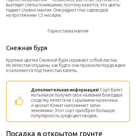
выглядят слегка поникшими, поэтому кажется, что цветы
падают словно мантия. Они радуют глаз садоводов
на протяжении 1,5 месяцев.
Горностаева мантия
Снежная буря
Крупные цветки Снежной бури скрывают собой листья.
Их лепестки опущены, как будто они промокли под дождем
и склоняются под тяжестью капель.
Дополнительная информация!
Сорт Балет
мотыльков получил свое названия благодаря
сходству лепестков с крыльями насекомых.
А аромат Юннат напоминает запах
земляники. Этот сорт приобрел большую
популярность среди цветоводов.
Посадка в открытом грунте