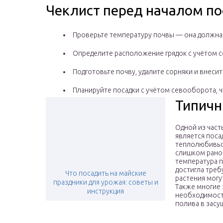
Чеклист перед началом п
Проверьте температуру почвы — она должна 
Определите расположение грядок с учётом со
Подготовьте почву, удалите сорняки и внеси
Планируйте посадки с учётом севооборота, 
Типичн
Одной из час
является поса
теплолюбивых
слишком рано.
температура 
достигла треб
Что посадить на майские
растения могу
праздники для урожая: советы и
Также многие
инструкция
необходимост
полива в зас