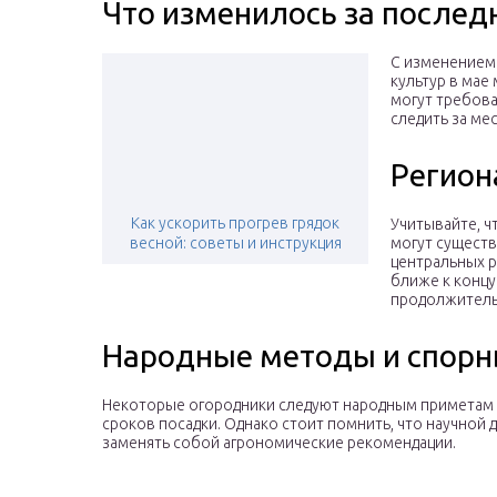
Что изменилось за послед
С изменением 
культур в мае
могут требова
следить за ме
Регион
Как ускорить прогрев грядок
Учитывайте, ч
весной: советы и инструкция
могут существ
центральных р
ближе к концу
продолжитель
Народные методы и спор
Некоторые огородники следуют народным приметам 
сроков посадки. Однако стоит помнить, что научной 
заменять собой агрономические рекомендации.