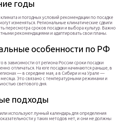
ние годы
климата и погодных условий рекомендации по посадке
 могут изменяться. Региональные климатические сдвиги
ть пересмотра сроков посадки и выбора культур. Важно
стными рекомендациями и адаптировать свои планы.
альные особенности по РФ
то в зависимости от региона России сроки посадки
енно отличаться. На юге посадки начинаются раньше, в
егионах — в середине мая, а в Сибири и на Урале —
 месяца. Это связано с температурными режимами и
ностью светового дня.
ные подходы
или используют лунный календарь для определения
доказательности у таких методов нет, и они не должны