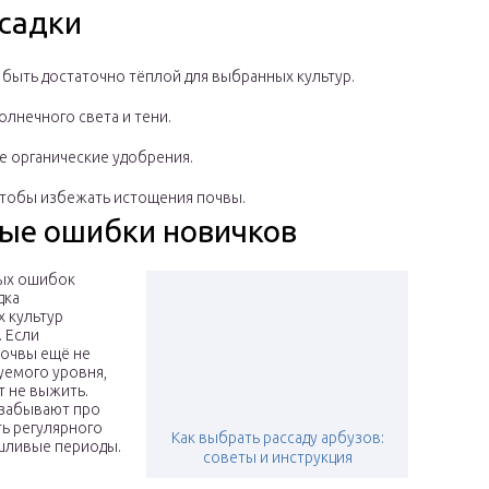
осадки
быть достаточно тёплой для выбранных культур.
лнечного света и тени.
те органические удобрения.
чтобы избежать истощения почвы.
ые ошибки новичков
тых ошибок
дка
 культур
 Если
почвы ещё не
уемого уровня,
т не выжить.
 забывают про
ь регулярного
Как выбрать рассаду арбузов:
ушливые периоды.
советы и инструкция