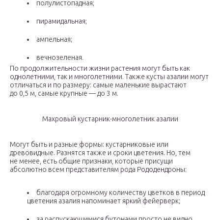
полулистопадная;
пирамидальная;
ампельная;
вечнозеленая.
По продолжительности жизни растения могут быть как
однолетними, так и многолетними. Также кусты азалии могут
отличаться и по размеру: самые маленькие вырастают
до 0,5 м, самые крупные — до 3 м.
Махровый кустарник-многолетник азалии
Могут быть и разные формы: кустарниковые или
древовидные. Разнятся также и сроки цветения. Но, тем
не менее, есть общие признаки, которые присущи
абсолютно всем представителям рода Рододендроны:
благодаря огромному количеству цветков в период
цветения азалия напоминает яркий фейерверк;
за распускающимися бутонами просто не видно