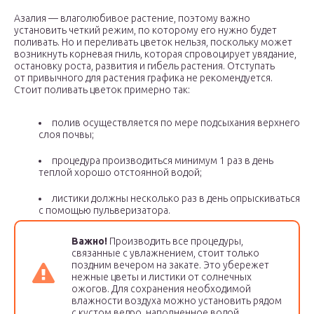
Азалия — влаголюбивое растение, поэтому важно
установить четкий режим, по которому его нужно будет
поливать. Но и переливать цветок нельзя, поскольку может
возникнуть корневая гниль, которая спровоцирует увядание,
остановку роста, развития и гибель растения. Отступать
от привычного для растения графика не рекомендуется.
Стоит поливать цветок примерно так:
полив осуществляется по мере подсыхания верхнего
слоя почвы;
процедура производиться минимум 1 раз в день
теплой хорошо отстоянной водой;
листики должны несколько раз в день опрыскиваться
с помощью пульверизатора.
Важно!
Производить все процедуры,
связанные с увлажнением, стоит только
поздним вечером на закате. Это убережет
нежные цветы и листики от солнечных
ожогов. Для сохранения необходимой
влажности воздуха можно установить рядом
с кустом ведро, наполненное водой.