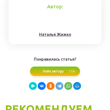
Автор:
Нaтaлья Жижкo
Понравилась статья?
156
Лайк автору
РЕКОМЕНДУЕМ