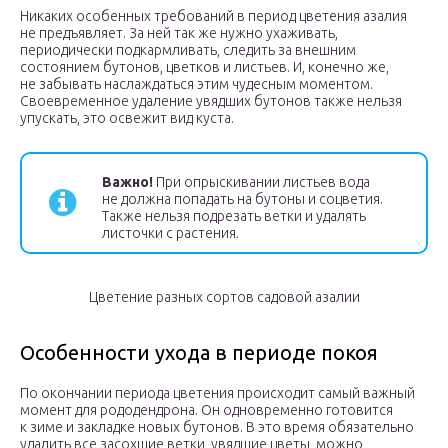
Никаких особенных требований в период цветения азалия
не предъявляет. За ней так же нужно ухаживать,
периодически подкармливать, следить за внешним
состоянием бутонов, цветков и листьев. И, конечно же,
не забывать наслаждаться этим чудесным моментом.
Своевременное удаление увядших бутонов также нельзя
упускать, это освежит вид куста.
Важно!
При опрыскивании листьев вода
не должна попадать на бутоны и соцветия.
Также нельзя подрезать ветки и удалять
листочки с растения.
Цветение разных сортов садовой азалии
Особенности ухода в периоде покоя
По окончании периода цветения происходит самый важный
момент для рододендрона. Он одновременно готовится
к зиме и закладке новых бутонов. В это время обязательно
удалить все засохшие ветки, увядшие цветы, можно