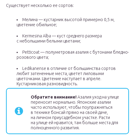
Существует несколько ее сортов:
Мелина — кустарник высотой примерно 0,5 м,
цветение обильное;
Kermesina Alba — куст среднего размера
с небольшими белыми цветами;
Petticoat — полуметровая азалия с бутонами бледно-
розового цвета;
Ledikanense в отличие от большинства сортов
любит затененные места, цветет лиловыми
цветочками. Цветение наступает в апреле.
Кустарниковая разновидность.
Обратите внимание!
Азалия уход на улице
переносит нормально. Японские азалии
часто используют, чтобы поупражняться
в технике бонсай прямо на своей даче,
на личном приусадебном участке. Расти
на улице ей нравится, там больше места для
полноценного развития.