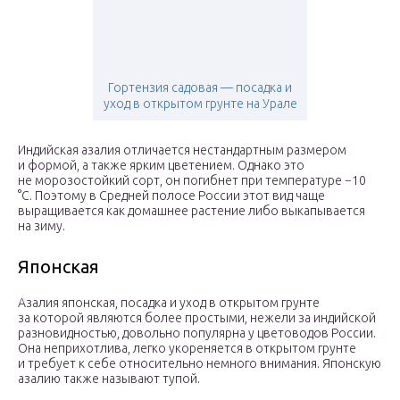
Гортензия садовая — посадка и
уход в открытом грунте на Урале
Индийская азалия отличается нестандартным размером
и формой, а также ярким цветением. Однако это
не морозостойкий сорт, он погибнет при температуре −10
°C. Поэтому в Средней полосе России этот вид чаще
выращивается как домашнее растение либо выкапывается
на зиму.
Японская
Азалия японская, посадка и уход в открытом грунте
за которой являются более простыми, нежели за индийской
разновидностью, довольно популярна у цветоводов России.
Она неприхотлива, легко укореняется в открытом грунте
и требует к себе относительно немного внимания. Японскую
азалию также называют тупой.