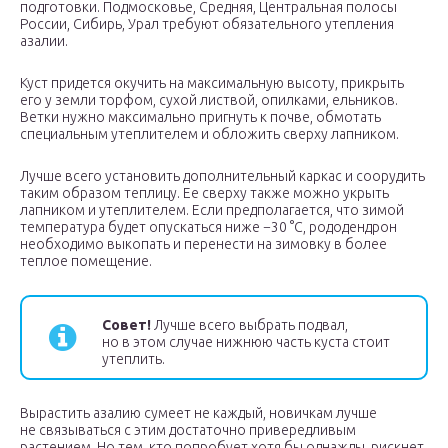
подготовки. Подмосковье, Средняя, Центральная полосы
России, Сибирь, Урал требуют обязательного утепления
азалии.
Куст придется окучить на максимальную высоту, прикрыть
его у земли торфом, сухой листвой, опилками, ельников.
Ветки нужно максимально пригнуть к почве, обмотать
специальным утеплителем и обложить сверху лапником.
Лучше всего установить дополнительный каркас и соорудить
таким образом теплицу. Ее сверху также можно укрыть
лапником и утеплителем. Если предполагается, что зимой
температура будет опускаться ниже −30 °С, рододендрон
необходимо выкопать и перенести на зимовку в более
теплое помещение.
Совет!
Лучше всего выбрать подвал,
но в этом случае нижнюю часть куста стоит
утеплить.
Вырастить азалию сумеет не каждый, новичкам лучше
не связываться с этим достаточно привередливым
растением. Но тем, кто попробует хотя бы однажды, рискнет