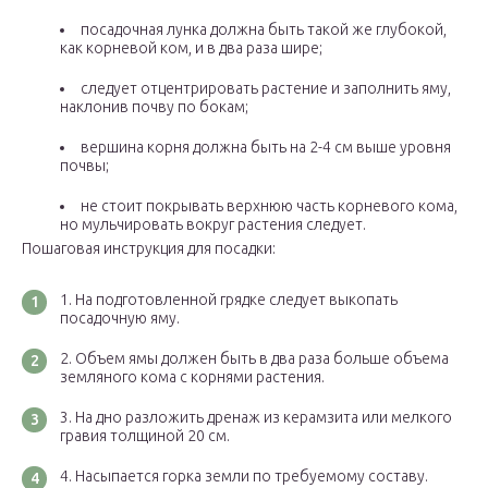
посадочная лунка должна быть такой же глубокой,
как корневой ком, и в два раза шире;
следует отцентрировать растение и заполнить яму,
наклонив почву по бокам;
вершина корня должна быть на 2-4 см выше уровня
почвы;
не стоит покрывать верхнюю часть корневого кома,
но мульчировать вокруг растения следует.
Пошаговая инструкция для посадки:
На подготовленной грядке следует выкопать
посадочную яму.
Объем ямы должен быть в два раза больше объема
земляного кома с корнями растения.
На дно разложить дренаж из керамзита или мелкого
гравия толщиной 20 см.
Насыпается горка земли по требуемому составу.