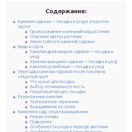
Содержание:
Камелия садовая — посадка и уход в открытом
грунте
Происхождение и внешний вид растения
Описание цветка растения
Зимостойкость камелий садовых
Виды и сорта
Камелия древовидная садовая — посадка и
уход
Камелия вьющаяся садовая — посадка и уход
Камелия штамбовая — посадка и уход
Пересадка камелии садовой после покупки в
открытый грунт
Что нужно для посадки
Выбор оптимального места
Пошаговый процесс посадки
Размножение камелии
Размножение черенками
Выращивание из семян
Камелия в саду: уход и выращивание
Режим полива
Подкормка
Особенности ухода в периоде цветения
Особенности ухода в периоде покоя