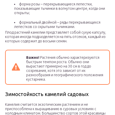
форма розы – перекрывающиеся лепестки,
показывающие тычинки в вогнутом центре, когда они
открыты;
формальный двойной – ряды перекрывающихся
лепестков со скрытыми тычинками.
Плод растений камелии представляет собой сухую капсулу,
которая иногда подразделяется на пять отсеков, каждый из
которых содержит до восьми семян.
Важно!
Растения обычно характеризуются
быстрым темпом роста. Обычно они
вырастают примерно на 30 см в год до
созревания, хотя это зависит от их
разнообразия и географического положения
кустарника.
Зимостойкость камелий садовых
Камелия считается экзотическим растением и не
приспособлена к выращиванию в суровых условиях с
холодным климатом. Большинство сортов этой красавицы