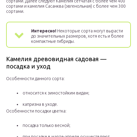
сортами. Далее следуют Камелия сетчатая с более чем 400
сортами и камелия Сасанква (эвгенольная) с более чем 300
сортами.
Интересно!
Некоторые сорта могут вырасти
до значительных размеров, хотя есть и более
компактные гибриды.
Камелия древовидная садовая —
посадка и уход
Особенности данного сорта:
относится к зимостойким видам;
капризна в уходе.
Особенности посадки цветка:
посадка только весной;
при посадке в марте-апреле осуществляют