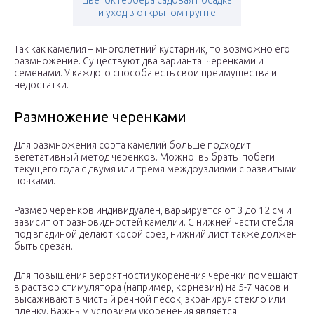
Цветок гербера садовая посадка
и уход в открытом грунте
Так как камелия – многолетний кустарник, то возможно его
размножение. Существуют два варианта: черенками и
семенами. У каждого способа есть свои преимущества и
недостатки.
Размножение черенками
Для размножения сорта камелий больше подходит
вегетативный метод черенков. Можно выбрать побеги
текущего года с двумя или тремя междоузлиями с развитыми
почками.
Размер черенков индивидуален, варьируется от 3 до 12 см и
зависит от разновидностей камелии. С нижней части стебля
под впадиной делают косой срез, нижний лист также должен
быть срезан.
Для повышения вероятности укоренения черенки помещают
в раствор стимулятора (например, корневин) на 5-7 часов и
высаживают в чистый речной песок, экранируя стекло или
пленку. Важным условием укоренения является