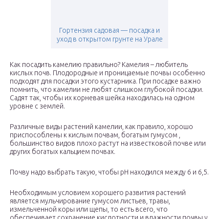
Гортензия садовая — посадка и
уход в открытом грунте на Урале
Как посадить камелию правильно? Камелия – любитель
кислых почв. Плодородные и проницаемые почвы особенно
подходят для посадки этого кустарника. При посадке важно
помнить, что камелии не любят слишком глубокой посадки.
Садят так, чтобы их корневая шейка находилась на одном
уровне с землей.
Различные виды растений камелии, как правило, хорошо
приспособлены к кислым почвам, богатым гумусом ,
большинство видов плохо растут на известковой почве или
других богатых кальцием почвах.
Почву надо выбрать такую, чтобы рН находился между 6 и 6,5.
Необходимым условием хорошего развития растений
является мульчирование гумусом листьев, травы,
измельченной коры или щепы, то есть всего, что
обеспечивает сохранение кислотности и влажности почвы у