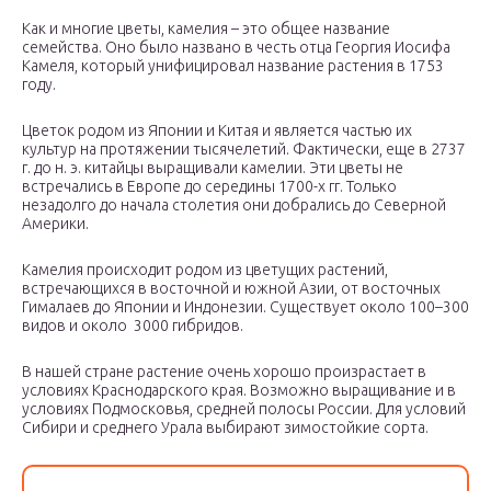
Как и многие цветы, камелия – это общее название
семейства. Оно было названо в честь отца Георгия Иосифа
Камеля, который унифицировал название растения в 1753
году.
Цветок родом из Японии и Китая и является частью их
культур на протяжении тысячелетий. Фактически, еще в 2737
г. до н. э. китайцы выращивали камелии. Эти цветы не
встречались в Европе до середины 1700-х гг. Только
незадолго до начала столетия они добрались до Северной
Америки.
Камелия происходит родом из цветущих растений,
встречающихся в восточной и южной Азии, от восточных
Гималаев до Японии и Индонезии. Существует около 100–300
видов и около 3000 гибридов.
В нашей стране растение очень хорошо произрастает в
условиях Краснодарского края. Возможно выращивание и в
условиях Подмосковья, средней полосы России. Для условий
Сибири и среднего Урала выбирают зимостойкие сорта.