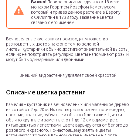
Важно!
Первое описание сделано в 18 веке
монахом Георгием Йозефом Камеллусом,
который и привез данное растение в Европу
с Филиппин в 1738 году. Название цветка
связано с его именем.
Вечнозеленые кустарники производят множество
разноцветных цветов на фоне темно-зеленой
листвы. Кустарники обычно достигают значительной высоты,
если их не подстригать регулярно. Цветы напоминают розы и
могут быть одинарными или двойными.
Внешний вид растения удивляет своей красотой
Описание цветка растения
Камелия – кустарник из вечнозеленых или маленькое дерево
высотой от 2 до 20 м. Их листья расположены поочередно,
простые, толстые, зубчатые и обычно блестящие. Цветки
обычно крупные и заметные, от 1 до 12 см в диаметре с
пятью-девятью лепестками. Цвета варьируются от белого до
розового и красного. По-настоящему желтые цветы
встречаются только в Южном Китае и Вьетнаме. Сорта,