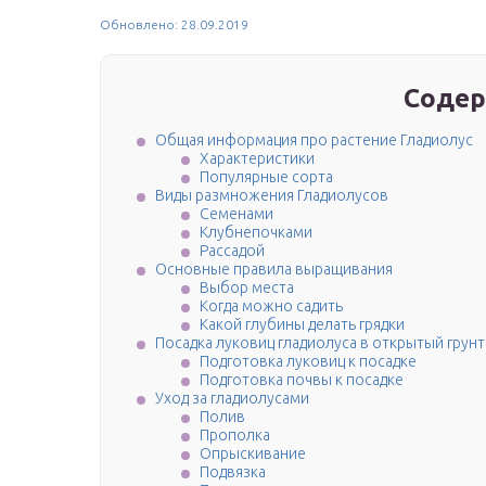
Обновлено: 28.09.2019
Содер
Общая информация про растение Гладиолус
Характеристики
Популярные сорта
Виды размножения Гладиолусов
Семенами
Клубнепочками
Рассадой
Основные правила выращивания
Выбор места
Когда можно садить
Какой глубины делать грядки
Посадка луковиц гладиолуса в открытый грунт
Подготовка луковиц к посадке
Подготовка почвы к посадке
Уход за гладиолусами
Полив
Прополка
Опрыскивание
Подвязка