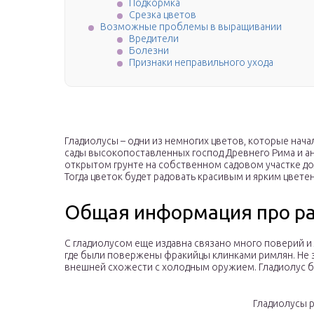
Подкормка
Срезка цветов
Возможные проблемы в выращивании
Вредители
Болезни
Признаки неправильного ухода
Гладиолусы – одни из немногих цветов, которые нача
сады высокопоставленных господ Древнего Рима и ант
открытом грунте на собственном садовом участке д
Тогда цветок будет радовать красивым и ярким цвете
Общая информация про ра
С гладиолусом еще издавна связано много поверий и л
где были повержены фракийцы клинками римлян. Не зр
внешней схожести с холодным оружием. Гладиолус 
Гладиолусы 