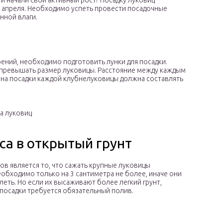
и начали свой активный рост? Посадку луковиц
 апреля. Необходимо успеть провести посадочные
нной влаги.
рений, необходимо подготовить лунки для посадки.
 превышать размер луковицы. Расстояние между каждым
ина посадки каждой клубнелуковицы должна составлять
а луковиц
са в открытый грунт
в является то, что сажать крупные луковицы
еобходимо только на 3 сантиметра не более, иначе они
леть. Но если их высаживают более легкий грунт,
посадки требуется обязательный полив.