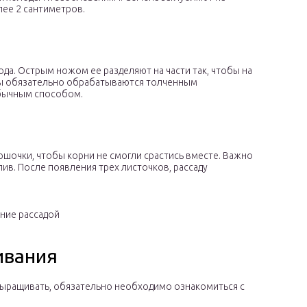
лее 2 сантиметров.
да. Острым ножом ее разделяют на части так, чтобы на
езы обязательно обрабатываются толченным
обычным способом.
шочки, чтобы корни не смогли срастись вместе. Важно
ив. После появления трех листочков, рассаду
ние рассадой
ивания
х выращивать, обязательно необходимо ознакомиться с