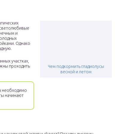
атических
и светолюбивые
лнечным и
холодных
ройками. Однако
адную.
нных участках,
лжны проходить
Чем подкормить гладиолусы
весной и летом
а необходимо
еты начинают