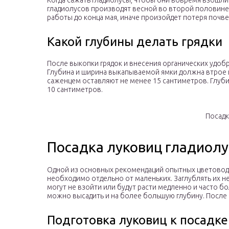
Когда сажать гладиолусы, чтобы они вовремя взошли 
гладиолусов производят весной во второй половине
работы до конца мая, иначе произойдет потеря почве
Какой глубины делать грядки
После выкопки грядок и внесения органических удоб
Глубина и ширина выкапываемой ямки должна втрое
саженцем оставляют не менее 15 сантиметров. Глуб
10 сантиметров.
Посадк
Посадка луковиц гладиолу
Одной из основных рекомендаций опытных цветоводо
необходимо отдельно от маленьких. Заглублять их н
могут не взойти или будут расти медленно и часто бо
можно высадить и на более большую глубину. После 
Подготовка луковиц к посадке