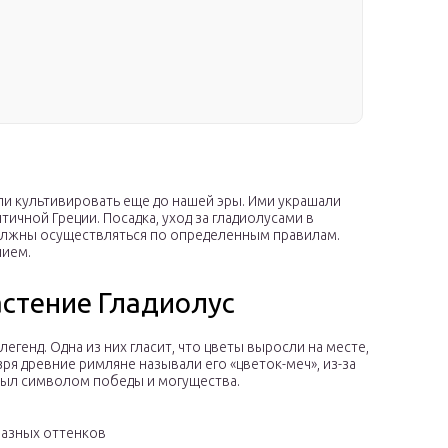
ли культивировать еще до нашей эры. Ими украшали
ичной Греции. Посадка, уход за гладиолусами в
олжны осуществляться по определенным правилам.
нием.
стение Гладиолус
егенд. Одна из них гласит, что цветы выросли на месте,
я древние римляне называли его «цветок-меч», из-за
был символом победы и могущества.
разных оттенков