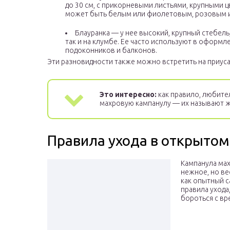
до 30 см, с прикорневыми листьями, крупными ц
может быть белым или фиолетовым, розовым и
Блауранка — у нее высокий, крупный стебель,
так и на клумбе. Ее часто используют в оформл
подоконников и балконов.
Эти разновидности также можно встретить на приуса
Это интересно:
как правило, любит
махровую кампанулу — их называют ж
Правила ухода в открытом
Кампанула мах
нежное, но ве
как опытный с
правила ухода,
бороться с вр