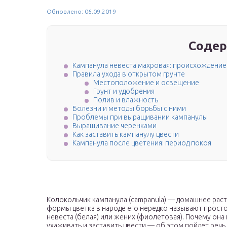
Обновлено: 06.09.2019
Содер
Кампанула невеста махровая: происхождение
Правила ухода в открытом грунте
Местоположение и освещение
Грунт и удобрения
Полив и влажность
Болезни и методы борьбы с ними
Проблемы при выращивании кампанулы
Выращивание черенками
Как заставить кампанулу цвести
Кампанула после цветения: период покоя
Колокольчик кампанула (campanula) — домашнее раст
формы цветка в народе его нередко называют просто
невеста (белая) или жених (фиолетовая). Почему она 
ухаживать и заставить цвести — об этом пойдет речь 