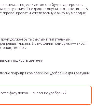
но оптимально, если летом она будет варьировать
емпература зимой не должна опускаться ниже плюс 15,
ет спровоцировать нежелательную выгонку молодых
о грунт должен быть рыхлым и питательным.
перепревшая листва. В отношении подкормки — вносят
утонов, цветков.
зависит пышность цветения
 вполне подойдет комплексное удобрение для цветущих
пает в фазу покоя — внесение удобрений