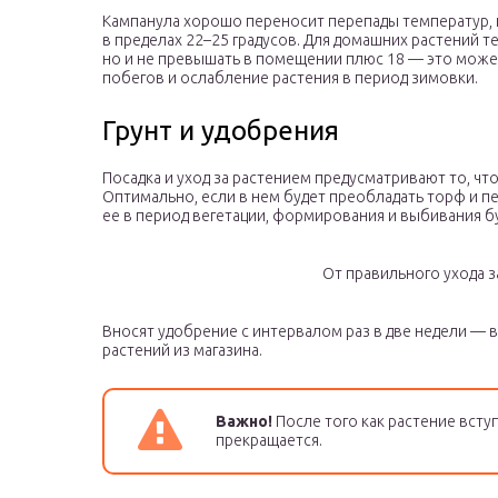
Кампанула хорошо переносит перепады температур, 
в пределах 22–25 градусов. Для домашних растений т
но и не превышать в помещении плюс 18 — это мож
побегов и ослабление растения в период зимовки.
Грунт и удобрения
Посадка и уход за растением предусматривают то, чт
Оптимально, если в нем будет преобладать торф и 
ее в период вегетации, формирования и выбивания б
От правильного ухода 
Вносят удобрение с интервалом раз в две недели —
растений из магазина.
Важно!
После того как растение всту
прекращается.