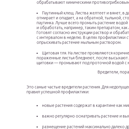
обрабатывают химическими противогрибковым
Паутинный клещ. Листва желтеет и вянет, в
отмирает и опадает, а на обратной, тыльной, ст
паутинка. Лучше всего промыть растение водой
и обработать, например, таким препаратом, как
Готовят согласно инструкции раствор и обраба
с интервалом в неделю. В целях профилактики 
опрыскивать растение мыльным раствором.
Щитовая тля. На листве проявляются коричне
пораженные листья бледнеют, после высыхают.
щитовки — промывают под проточной водой с 
Вредители, пор
Это самые частые вредители растения. Для недопуще
правил успешной профилактики:
новые растения содержат в карантине как ми
важно регулярно осматривать растение и выя
размещение растений максимально далеко дру