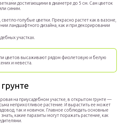
ветками достигающими в диаметре до 5 см. Сам цветок
ли синим.
 светло-голубые цветки. Прекрасно растет как в вазоне,
ении ландшафтного дизайна, как и при декорировании
дебных участках.
ели цветов высаживают рядом фиолетовую и белую
ених и невеста.
 грунте
ровая на приусадебном участке, в открытом грунте —
сьма неприхотливое растение. И вырастить ее может
адовод, так и новичок. Главное соблюдать основные
 знать, какие паразиты могут поражать растение, как
едителями.