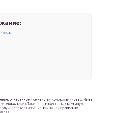
жание:
 и виды
ение, отнесенное к семейству Колокольчиковых. Из-за
 «колокольчик». Также она известна как кампанула
получила такое название, как за ней правильно
далее.