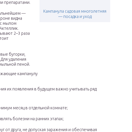
и препаратами.
Кампанула садовая многолетняя
 дальнейшем —
— посадка и уход
ороне видна
 с мылом
 Актеллик.
тывают 2–3 раза
стоит
вые бугорки,
 Для удаления
мыльной пеной.
ажающие кампанулу
ния их появления в будущем важно учитывать ряд
нимум месяц в отдельной комнате;
влять болезни на ранних этапах;
г от друга, не допуская заражения и обеспечивая