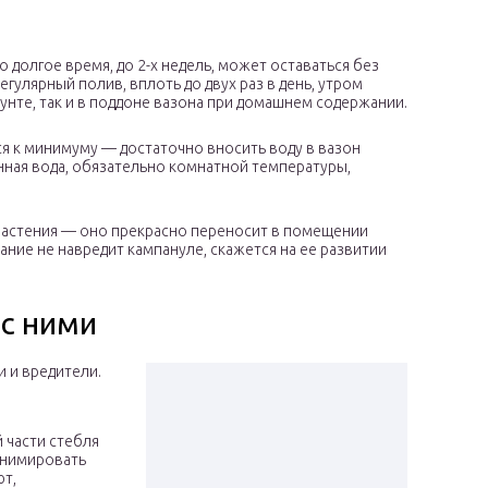
 долгое время, до 2-х недель, может оставаться без
гулярный полив, вплоть до двух раз в день, утром
грунте, так и в поддоне вазона при домашнем содержании.
я к минимуму — достаточно вносить воду в вазон
янная вода, обязательно комнатной температуры,
 растения — оно прекрасно переносит в помещении
ание не навредит кампануле, скажется на ее развитии
с ними
 и вредители.
 части стебля
еанимировать
ют,