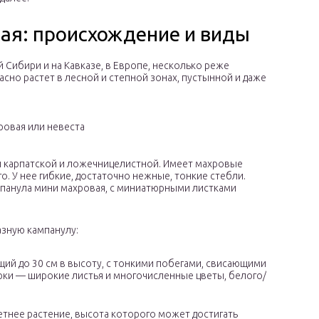
ая: происхождение и виды
 Сибири и на Кавказе, в Европе, несколько реже
сно растет в лесной и степной зонах, пустынной и даже
ровая или невеста
и карпатской и ложечницелистной. Имеет махровые
о. У нее гибкие, достаточно нежные, тонкие стебли.
панула мини махровая, с миниатюрными листками
зную кампанулу:
щий до 30 см в высоту, с тонкими побегами, свисающими
орки — широкие листья и многочисленные цветы, белого/
етнее растение, высота которого может достигать