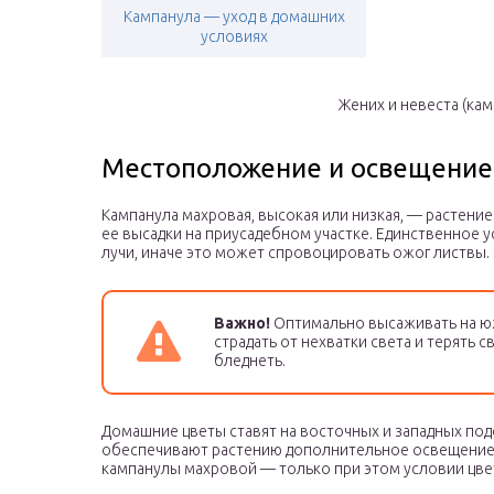
Кампанула — уход в домашних
условиях
Жених и невеста (ка
Местоположение и освещение
Кампанула махровая, высокая или низкая, — растени
ее высадки на приусадебном участке. Единственное 
лучи, иначе это может спровоцировать ожог листвы.
Важно!
Оптимально высаживать на юж
страдать от нехватки света и терять с
бледнеть.
Домашние цветы ставят на восточных и западных по
обеспечивают растению дополнительное освещение.
кампанулы махровой — только при этом условии цвет