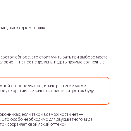
мпанулы) в одном горшке
е светолюбивое, это стоит учитывать при выборе места
условие — на нее не должны падать прямые солнечные
ной стороне участка, иначе растение может
вои декоративные качества, листва и цветок будут
доконниках, если такой возможности нет —
 Это особо необходимо для двухцветного вида
ок сохраняет свой яркий оттенок.