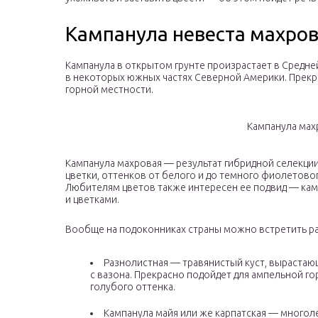
Кампанула невеста махров
Кампанула в открытом грунте произрастает в Средней
в некоторых южных частях Северной Америки. Прекра
горной местности.
Кампанула мах
Кампанула махровая — результат гибридной селекци
цветки, оттенков от белого и до темного фиолетовог
Любителям цветов также интересен ее подвид — кам
и цветками.
Вообще на подоконниках страны можно встретить ра
Разнолистная — травянистый куст, вырастаю
с вазона. Прекрасно подойдет для ампельной г
голубого оттенка.
Кампанула майя или же карпатская — многол