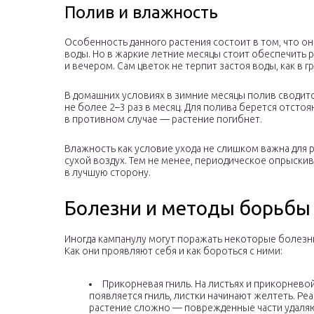
Полив и влажность
Особенность данного растения состоит в том, что оно
воды. Но в жаркие летние месяцы стоит обеспечить ре
и вечером. Сам цветок не терпит застоя воды, как в 
В домашних условиях в зимние месяцы полив сводитс
не более 2–3 раз в месяц. Для полива берется отсто
в противном случае — растение погибнет.
Влажность как условие ухода не слишком важна для
сухой воздух. Тем не менее, периодическое опрыскив
в лучшую сторону.
Болезни и методы борьбы 
Иногда кампанулу могут поражать некоторые болезни
Как они проявляют себя и как бороться с ними:
Прикорневая гниль. На листьях и прикорневой
появляется гниль, листки начинают желтеть. Р
растение сложно — поврежденные части удаля