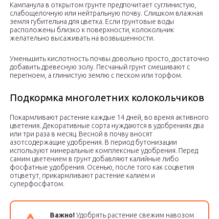
Кампанула в открытом грунте предпочитает суглинистую,
слабощелочную или нейтральную почву. Слишком влажная
земля губительна для цветка. Если грунтовые воды
расположены близко к поверхности, колокольчик
желательно высаживать на возвышенности.
Уменьшить кислотность почвы довольно просто, достаточно
добавить древесную золу. Песчаный грунт смешивают с
перегноем, а глинистую землю с песком или торфом.
Подкормка многолетних колокольчиков
Покармливают растение каждые 14 дней, во время активного
цветения. Декоративные сорта нуждаются в удобрениях два
или три раза в месяц. Весной в почву вносят
азотсодержащие удобрения. В период бутонизации
используют минеральные комплексные удобрения. Перед
самим цветением в грунт добавляют калийные либо
фосфатные удобрения. Осенью, после того как соцветия
отцветут, прикармливают растение калием и
суперфосфатом.
Важно!
Удобрять растение свежим навозом