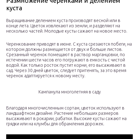
Размножение черенками и делением
куста
Выращивание делением куста производят весной или в
конце лета. Цветок извлекают из земли, и разделяют на
несколько частей. Молодые кусты сажают на новое место.
Черенкование приводят в июне. С куста срезаются побеги, на
котором должны размещается от двух и больше листов.
Срезанный черенок помещают в раствор марганцовки, по
истечении шести часов его погружают в емкость с чистой
водой. Как только росток пустит корни, его высаживают в
сад. Через 30 дней цветок, следует притенять, за это время
черенок адаптируется к новому месту.
Кампанула многолетняя в саду
Благодаря многочисленным сортам, цветок используют в
ландшафтном дизайне. Растение небольших размеров
высаживают в рокарии, рабатки. Высокие кусты сажают на
грядки или на клумбы для обрамления дорожек.