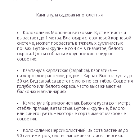
Кампанула садовая многолетняя
Колокольчик Молочноцветковый. Куст ветвистый
вырастает до 1 метра. Благодаря стержневой корневой
системе, может прорастать в тяжелых суглинистых
почвах. Бутоны крупные до 4 см в диаметре, белого
окраса. Цветы собраны в крупное кистевидное
соцветие.
Кампанула Карпатская (carpatica). Карпатика —
низкорослое растение, родом с Карпат. Высота куста до
50 см. Вид carpatica цветет с июня по сентябрь. Соцветия
голубого или белого окраса. Часто высаживают на
балконах и альпинариях.
Кампанула Крапиволистная. Высота куста до 1 метра,
стебли прямые, ветвистые. Бутоны крупные, белого
или синего цвета. Некоторые сорта имеют махровые
соцветия.
Колокольчик Персиколистный. Высота растения до
90 сантиметров, листья напоминают лисья персика.