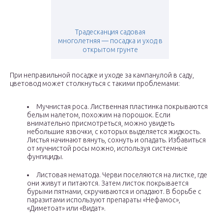
Традесканция садовая
многолетняя — посадка и уход в
открытом грунте
При неправильной посадке и уходе за кампанулой в саду,
цветовод может столкнуться с такими проблемами:
Мучнистая роса. Лиственная пластинка покрываются
белым налетом, похожим на порошок. Если
внимательно присмотреться, можно увидеть
небольшие язвочки, с которых выделяется жидкость.
Листья начинают вянуть, сохнуть и опадать. Избавиться
от мучнистой росы можно, используя системные
фунгициды.
Листовая нематода. Черви поселяются на листке, где
они живут и питаются. Затем листок покрывается
бурыми пятнами, скручиваются и опадают. В борьбе с
паразитами используют препараты «Нефамос»,
«Диметоат» или «Видат».