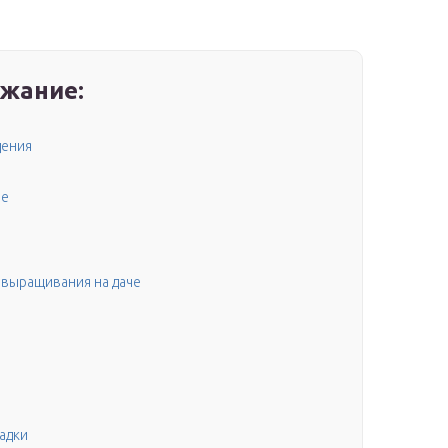
жание:
дения
ые
выращивания на даче
садки