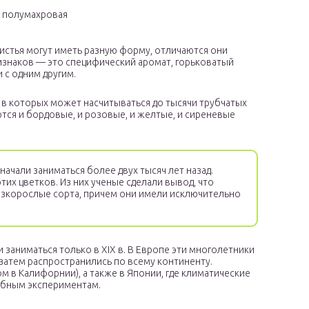
 полумахровая
истья могут иметь разную форму, отличаются они
ризнаков — это специфический аромат, горьковатый
 с одним другим.
 в которых может насчитываться до тысячи трубчатых
ются и бордовые, и розовые, и желтые, и сиреневые
ачали заниматься более двух тысяч лет назад.
их цветков. Из них ученые сделали вывод, что
низкорослые сорта, причем они имели исключительно
заниматься только в XIX в. В Европе эти многолетники
 затем распространились по всему континенту.
в Калифорнии), а также в Японии, где климатические
обным экспериментам.