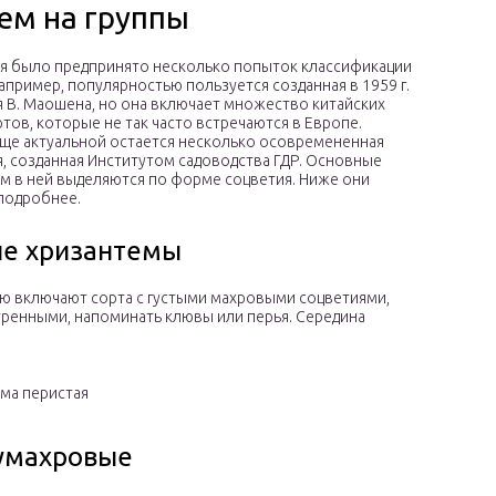
ем на группы
мя было предпринято несколько попыток классификации
Например, популярностью пользуется созданная в 1959 г.
 В. Маошена, но она включает множество китайских
ртов, которые не так часто встречаются в Европе.
ще актуальной остается несколько осовремененная
, созданная Институтом садоводства ГДР. Основные
м в ней выделяются по форме соцветия. Ниже они
подробнее.
е хризантемы
ию включают сорта с густыми махровыми соцветиями,
тренными, напоминать клювы или перья. Середина
ма перистая
лумахровые