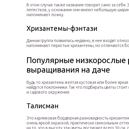
В этом случае также название говорит само за себя
лепестков, у основания они имеют небольшую ширину
напоминают ложку.
Хризантемы-фэнтази
Данная группа появилась недавно, в нее входят отн
напоминают перистые хризантемы, но отличаются б
Популярные низкорослые 
выращивания на даче
Будь то хризантема желтая кустовая или более яркая
найдутся поклонники. Так что подбирать цветы стоит
и садового окружения.
Талисман
Это карликовая бордюрная разновидность хризантем
очень яркой окраской, практически свекольным отт
на то, что в высоту эти цветы достигают всего 30 см,