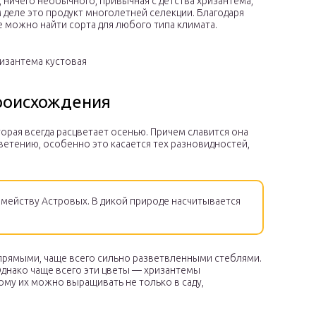
 ничего необычного, привычная с детства хризантема,
 деле это продукт многолетней селекции. Благодаря
е можно найти сорта для любого типа климата.
ризантема кустовая
происхождения
торая всегда расцветает осенью. Причем славится она
етению, особенно это касается тех разновидностей,
емейству Астровых. В дикой природе насчитывается
прямыми, чаще всего сильно разветвленными стеблями.
Однако чаще всего эти цветы — хризантемы
му их можно выращивать не только в саду,