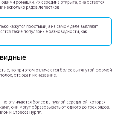
ающими ромашки. Их середина открыта, она остается
ли несколько рядов лепестков.
лько кажутся простыми, а на самом деле выглядят
осятся такие популярные разновидности, как
овидные
стые, но при этом отличаются более вытянутой формой
олох, отсюда и их название.
 но отличаются более выпуклой серединой, которая
ами, они могут образовывать от одного до трех рядов.
лион и Стресса Пурпл.