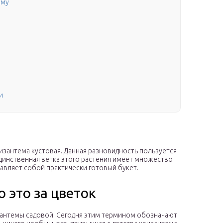
иму
и
зантема кустовая. Данная разновидность пользуется
динственная ветка этого растения имеет множество
тавляет собой практически готовый букет.
 это за цветок
зантемы садовой. Сегодня этим термином обозначают