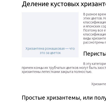
Деление кустовых хризант
В разное вре
этих цветов. 
классификация
и японских со
Поэтому все е
классификация
виды хризанте
рассмотрены 
Хризантема ромашковая — что
Перисты
это за цветок
В эту категор
причем концы их трубчатых цветков могут быть заос
хризантемы лепестками закрыта полностью.
Хризанте
Простые хризантемы, или по