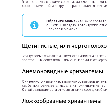
Это растения с мелкими соцветиями, слегка напомин
хорошо заметной, а вокруг нее располагается один и
Обратите внимание!
Такие сорта то
они очень нарядно. К этой группе отн
Лолипоп и Мемфис.
Щетинистые, или чертополох
Эти кустовые хризантемы немного напоминают пери
заостренных лепестков. Этим они напоминают чертоп
Анемоновидные хризантемы
Они немного напоминают полумахровые хризантемы,
как бы приподнимается над слегка поникшими лепестк
К этой разновидности относятся такие сорта, как Ста
Ложкообразные хризантемы