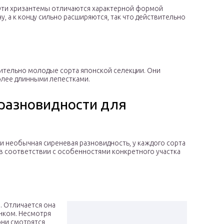
. Эти хризантемы отличаются характерной формой
, а к концу сильно расширяются, так что действительно
осительно молодые сорта японской селекции. Они
олее длинными лепестками.
разновидности для
 и необычная сиреневая разновидность, у каждого сорта
 в соответствии с особенностями конкретного участка
. Отличается она
енком. Несмотря
 они смотрятся