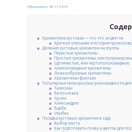
Обновлено: 04.11.2019
Содер
Хризантема кустовая — что это за цветок
Краткое описание и история происхож
Деление кустовых хризантем на группы
Перистые хризантемы
Простые хризантемы, или полумахров
Щетинистые, или чертополоховидные
Анемоновидные хризантемы
Ложкообразные хризантемы
Хризантемы-фэнтази
Популярные низкорослые разновидности для 
Талисман
Белоснежка
Аусма
Александрит
Барби
Улыбка
Посадка кустовых хризантем в саду
Выбор места
Как подготовить почву и цветок для по