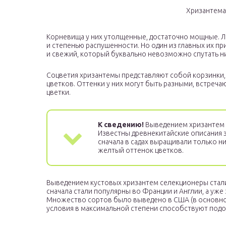
Хризантема
Корневища у них утолщенные, достаточно мощные. Л
и степенью распушенности. Но один из главных их п
и свежий, который буквально невозможно спутать ни
Соцветия хризантемы представляют собой корзинки,
цветков. Оттенки у них могут быть разными, встреча
цветки.
К сведению!
Выведением хризантем н
Известны древнекитайские описания эт
сначала в садах выращивали только 
желтый оттенок цветков.
Выведением кустовых хризантем селекционеры стали 
сначала стали популярны во Франции и Англии, а уже
Множество сортов было выведено в США (в основном 
условия в максимальной степени способствуют под