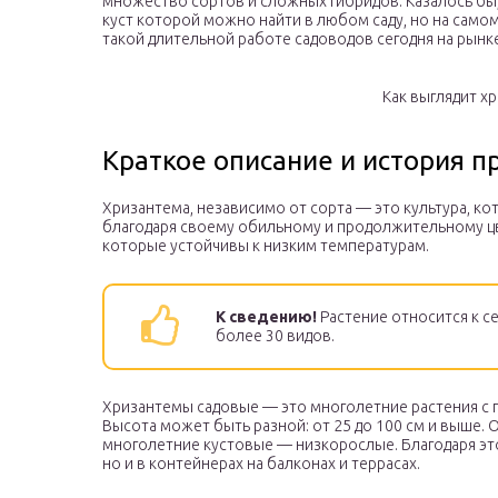
множество сортов и сложных гибридов. Казалось бы,
куст которой можно найти в любом саду, но на самом
такой длительной работе садоводов сегодня на рынк
Как выглядит х
Краткое описание и история 
Хризантема, независимо от сорта — это культура, ко
благодаря своему обильному и продолжительному цв
которые устойчивы к низким температурам.
К сведению!
Растение относится к с
более 30 видов.
Хризантемы садовые — это многолетние растения с 
Высота может быть разной: от 25 до 100 см и выше. 
многолетние кустовые — низкорослые. Благодаря это
но и в контейнерах на балконах и террасах.