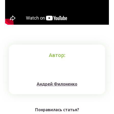
Автор:
Aндрeй Филoнeнкo
Понравилась статья?