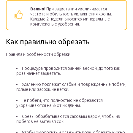
Важно!
При зацветании увеличивается
частота и обильность увлажнения кроны.
Каждые 2 недели вносятся минеральные
комплексные удобрения.
Как правильно обрезать
Правила и особенности обрезки:
Процедура проводится ранней весной, до того как
роза начнет зацветать.
Удалению подлежат слабые и поврежденные побеги,
голые или засохшие ветки.
Те побеги, что полностью не обрезаются,
укорачиваются на ½ от их длины.
Срезы обрабатываются садовым варом, чтобы из
побегов не вытекал сок.
Чтобы омолодить и освежить розу, обрезать нужно