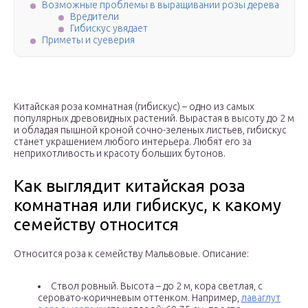
Возможные проблемы в выращивании розы дерева
Вредители
Гибискус увядает
Приметы и суеверия
Китайская роза комнатная (гибискус) – одно из самых
популярных древовидных растений. Вырастая в высоту до 2 м
и обладая пышной кроной сочно-зеленых листьев, гибискус
станет украшением любого интерьера. Любят его за
неприхотливость и красоту больших бутонов.
Как выглядит китайская роза
комнатная или гибискус, к какому
семейству относится
Относится роза к семейству Мальвовые. Описание:
Ствол ровный. Высота – до 2 м, кора светлая, с
серовато-коричневым оттенком. Например,
лаваглут