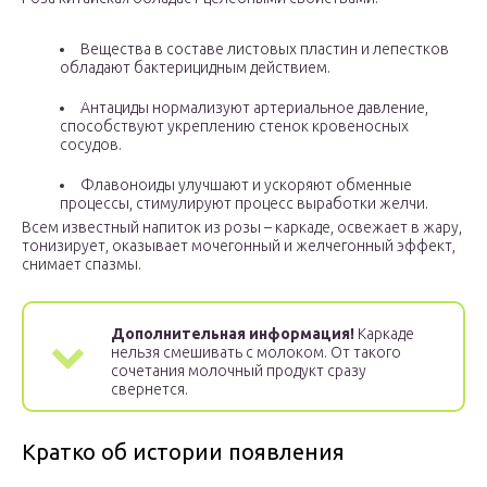
Вещества в составе листовых пластин и лепестков
обладают бактерицидным действием.
Антациды нормализуют артериальное давление,
способствуют укреплению стенок кровеносных
сосудов.
Флавоноиды улучшают и ускоряют обменные
процессы, стимулируют процесс выработки желчи.
Всем известный напиток из розы – каркаде, освежает в жару,
тонизирует, оказывает мочегонный и желчегонный эффект,
снимает спазмы.
Дополнительная информация!
Каркаде
нельзя смешивать с молоком. От такого
сочетания молочный продукт сразу
свернется.
Кратко об истории появления