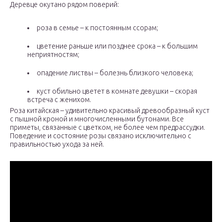
Деревце окутано рядом поверий:
роза в семье – к постоянным ссорам;
цветение раньше или позднее срока – к большим
неприятностям;
опадение листвы – болезнь близкого человека;
куст обильно цветет в комнате девушки – скорая
встреча с женихом.
Роза китайская – удивительно красивый древообразный куст
с пышной кроной и многочисленными бутонами. Все
приметы, связанные с цветком, не более чем предрассудки.
Поведение и состояние розы связано исключительно с
правильностью ухода за ней.