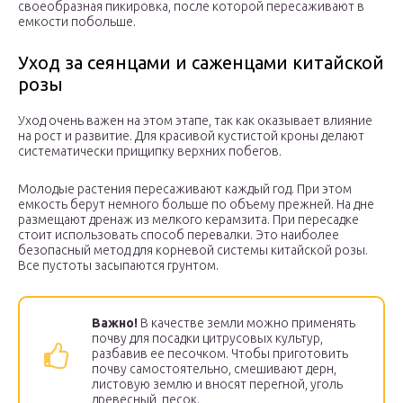
своеобразная пикировка, после которой пересаживают в
емкости побольше.
Уход за сеянцами и саженцами китайской
розы
Уход очень важен на этом этапе, так как оказывает влияние
на рост и развитие. Для красивой кустистой кроны делают
систематически прищипку верхних побегов.
Молодые растения пересаживают каждый год. При этом
емкость берут немного больше по объему прежней. На дне
размещают дренаж из мелкого керамзита. При пересадке
стоит использовать способ перевалки. Это наиболее
безопасный метод для корневой системы китайской розы.
Все пустоты засыпаются грунтом.
Важно!
В качестве земли можно применять
почву для посадки цитрусовых культур,
разбавив ее песочком. Чтобы приготовить
почву самостоятельно, смешивают дерн,
листовую землю и вносят перегной, уголь
древесный, песок.