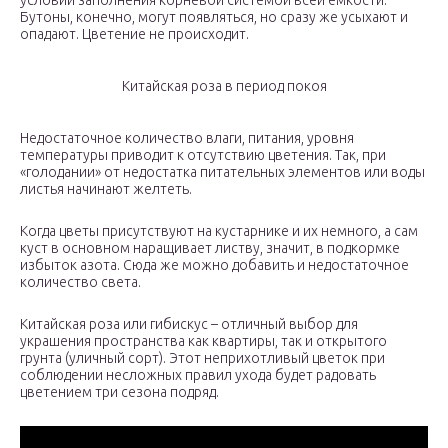
условии заполнения корневой системой всей емкости.
Бутоны, конечно, могут появляться, но сразу же усыхают и
опадают. Цветение не происходит.
Китайская роза в период покоя
Недостаточное количество влаги, питания, уровня
температуры приводит к отсутствию цветения. Так, при
«голодании» от недостатка питательных элементов или воды
листья начинают желтеть.
Когда цветы присутствуют на кустарнике и их немного, а сам
куст в основном наращивает листву, значит, в подкормке
избыток азота. Сюда же можно добавить и недостаточное
количество света.
Китайская роза или гибискус – отличный выбор для
украшения пространства как квартиры, так и открытого
грунта (уличный сорт). Этот неприхотливый цветок при
соблюдении несложных правил ухода будет радовать
цветением три сезона подряд.