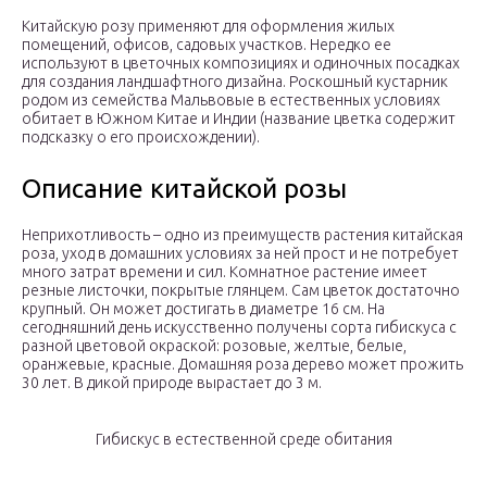
Китайскую розу применяют для оформления жилых
помещений, офисов, садовых участков. Нередко ее
используют в цветочных композициях и одиночных посадках
для создания ландшафтного дизайна. Роскошный кустарник
родом из семейства Мальвовые в естественных условиях
обитает в Южном Китае и Индии (название цветка содержит
подсказку о его происхождении).
Описание китайской розы
Неприхотливость – одно из преимуществ растения китайская
роза, уход в домашних условиях за ней прост и не потребует
много затрат времени и сил. Комнатное растение имеет
резные листочки, покрытые глянцем. Сам цветок достаточно
крупный. Он может достигать в диаметре 16 см. На
сегодняшний день искусственно получены сорта гибискуса с
разной цветовой окраской: розовые, желтые, белые,
оранжевые, красные. Домашняя роза дерево может прожить
30 лет. В дикой природе вырастает до 3 м.
Гибискус в естественной среде обитания