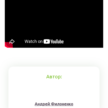
Автор:
Aндрeй Филoнeнкo