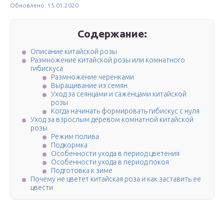
Обновлено: 15.01.2020
Содержание:
Описание китайской розы
Размножение китайской розы или комнатного
гибискуса
Размножение черенками
Выращивание из семян
Уход за сеянцами и саженцами китайской
розы
Когда начинать формировать гибискус с нуля
Уход за взрослым деревом комнатной китайской
розы
Режим полива
Подкормка
Особенности ухода в период цветения
Особенности ухода в период покоя
Подготовка к зиме
Почему не цветет китайская роза и как заставить ее
цвести