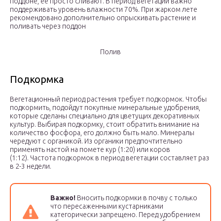
поддоне, ее просто сливают. В период вегетации важно
поддерживать уровень влажности 70%. При жарком лете
рекомендовано дополнительно опрыскивать растение и
поливать через поддон
Полив
Подкормка
Вегетационный период растения требует подкормок. Чтобы
подкормить, подойдут покупные минеральные удобрения,
которые сделаны специально для цветущих декоративных
культур. Выбирая подкормку, стоит обратить внимание на
количество фосфора, его должно быть мало. Минералы
чередуют с органикой. Из органики предпочтительно
применять настой на помете кур (1:20) или коров
(1:12). Частота подкормок в период вегетации составляет раз
в 2-3 недели.
Важно!
Вносить подкормки в почву с только
что пересаженными кустарниками
категорически запрещено. Перед удобрением