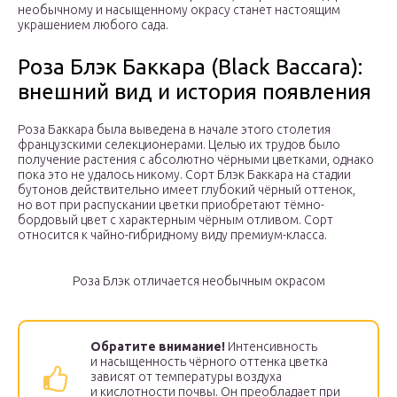
необычному и насыщенному окрасу станет настоящим
украшением любого сада.
Роза Блэк Баккара (Black Baccara):
внешний вид и история появления
Роза Баккара была выведена в начале этого столетия
французскими селекционерами. Целью их трудов было
получение растения с абсолютно чёрными цветками, однако
пока это не удалось никому. Сорт Блэк Баккара на стадии
бутонов действительно имеет глубокий чёрный оттенок,
но вот при распускании цветки приобретают тёмно-
бордовый цвет с характерным чёрным отливом. Сорт
относится к чайно-гибридному виду премиум-класса.
Роза Блэк отличается необычным окрасом
Обратите внимание!
Интенсивность
и насыщенность чёрного оттенка цветка
зависят от температуры воздуха
и кислотности почвы. Он преобладает при