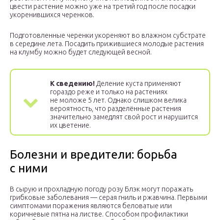
цвести растение можно уже на третий год после посадки
укоренившихся черенков.
Подготовленные черенки укореняют во влажном субстрате
в середине лета. Посадить прижившиеся молодые растения
на клумбу можно будет следующей весной.
К сведению!
Деление куста применяют
гораздо реже и только на растениях
не моложе 5 лет. Однако слишком велика
вероятность, что разделённые растения
значительно замедлят свой рост и нарушится
их цветение.
Болезни и вредители: борьба
с ними
В сырую и прохладную погоду розу Блэк могут поражать
грибковые заболевания — серая гниль и ржавчина. Первыми
симптомами поражения являются беловатые или
коричневые пятна на листве. Способом профилактики