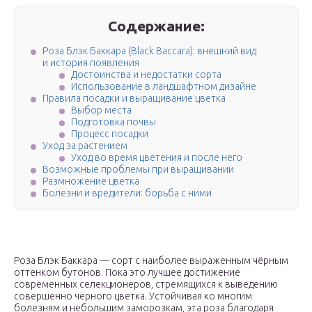
Содержание:
Роза Блэк Баккара (Black Baccara): внешний вид
и история появления
Достоинства и недостатки сорта
Использование в ландшафтном дизайне
Правила посадки и выращивание цветка
Выбор места
Подготовка почвы
Процесс посадки
Уход за растением
Уход во время цветения и после него
Возможные проблемы при выращивании
Размножение цветка
Болезни и вредители: борьба с ними
Роза Блэк Баккара — сорт с наиболее выраженным чёрным
оттенком бутонов. Пока это лучшее достижение
современных селекционеров, стремящихся к выведению
совершенно чёрного цветка. Устойчивая ко многим
болезням и небольшим заморозкам, эта роза благодаря