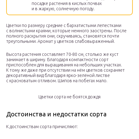
посадке растения в кислых почвах
и в жаркую, солнечную погоду.
Цветки по размеру средние с бархатистыми лепестками
с волнистыми краями, которые немного заострены. После
полного раскрытия они, скручиваясь, становятся почти
треугольными. Аромат у цветков слабовыраженный.
Высота растения составляет 70-80 см, столько же куст
занимает в ширину. Благодаря компактности сорт
приспособлен для выращивания на небольших участках.
К тому же даже при отсутствии на нём цветков сохраняет
декоративный вид благодаря ярко-зелёной листве
с красноватым отливом. Шипов на побегах мало.
Цветки сорта не боятся дождя
Достоинства и недостатки сорта
К достоинствам сорта причисляют: