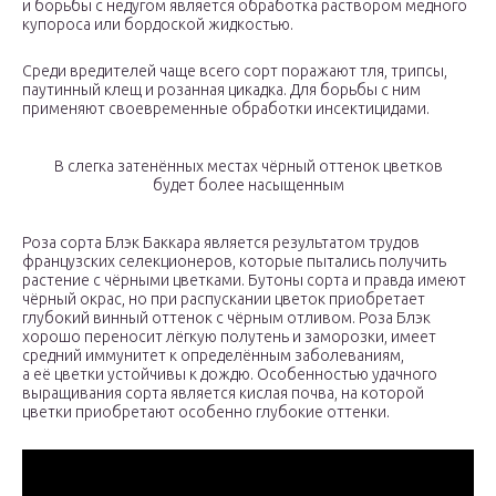
и борьбы с недугом является обработка раствором медного
купороса или бордоской жидкостью.
Среди вредителей чаще всего сорт поражают тля, трипсы,
паутинный клещ и розанная цикадка. Для борьбы с ним
применяют своевременные обработки инсектицидами.
В слегка затенённых местах чёрный оттенок цветков
будет более насыщенным
Роза сорта Блэк Баккара является результатом трудов
французских селекционеров, которые пытались получить
растение с чёрными цветками. Бутоны сорта и правда имеют
чёрный окрас, но при распускании цветок приобретает
глубокий винный оттенок с чёрным отливом. Роза Блэк
хорошо переносит лёгкую полутень и заморозки, имеет
средний иммунитет к определённым заболеваниям,
а её цветки устойчивы к дождю. Особенностью удачного
выращивания сорта является кислая почва, на которой
цветки приобретают особенно глубокие оттенки.