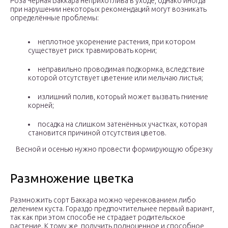
Роза Чёрная Баккара неприхотлива в уходе, однако иногда
при нарушении некоторых рекомендаций могут возникать
определённые проблемы:
неплотное укоренение растения, при котором
существует риск травмировать корни;
неправильно проводимая подкормка, вследствие
которой отсутствует цветение или мельчаю листья;
излишний полив, который может вызвать гниение
корней;
посадка на слишком затенённых участках, которая
становится причиной отсутствия цветов.
Весной и осенью нужно провести формирующую обрезку
Размножение цветка
Размножить сорт Баккара можно черенкованием либо
делением куста. Гораздо предпочтительнее первый вариант,
так как при этом способе не страдает родительское
растение. К тому же, получить полноценное и способное