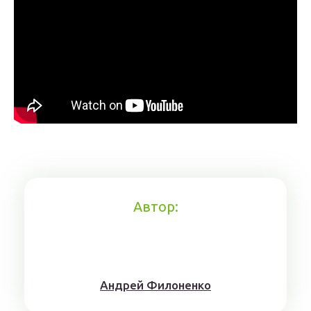
Автор:
Aндрeй Филoнeнкo