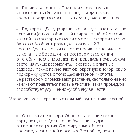
Полив и влажность. При поливе желательно
использовать тёплую отстоянную воду, так как
холодная водопроводная вызывает у растения стресс.
Подкормка. Для удобрения используют азот в начале
вегетации (он даст обильный прирост зелёной массы)
и калийно-фосфорные смеси с момента формирования
бутонов. Удобрять розу нужно каждые 2-3
недели. Делать это лучше после полива в специально
выкопанные бороздки на некотором расстоянии
от стебля. После проведённой процедуры почву вокруг
растения лучше разрыхлить. Некоторые опытные
садоводы также применяют однократную внекорневую
подкормку кустов с помощью янтарной кислоты.
Её раствором опрыскивают растения, как только на них
начинают появляться первые листики. Такая процедура
способствует улучшенному обмену веществ.
Укоренившиеся черенки в открытый грунт сажают весной
Обрезка и пересадка. Обрезка в течение сезона
сорту не нужна. Достаточно будет лишь удалять
отцветшие соцветия. Формирующая обрезка
производится весной и осенью. Весной подлежат