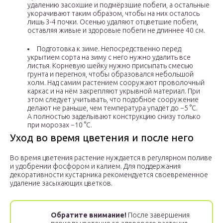
удалению засохшие и подмёрзшие побеги, а остальные
укорачивают таким образом, чтобы на них осталось
лишь 3-4 почки. Осенью удаляют отцветшие побеги,
оставляя живые и здоровые побеги не длиннее 40 см.
Подготовка к зиме. Непосредственно перед
укрытием сорта на зиму с него нужно удалить все
листья. Корневую шейку нужно присыпать смесью
грунта и перегноя, чтобы образовался небольшой
холм. Над самим растением сооружают проволочный
каркас и на нём закрепляют укрывной материал. При
этом следует учитывать, что подобное сооружение
делают не раньше, чем температура упадёт до −5 °С.
А полностью заделывают конструкцию снизу только
при морозах −10 °С.
Уход во время цветения и после него
Во время цветения растение нуждается в регулярном поливе
и удобрении фосфором и калием. Для поддержания
декоративности кустарника рекомендуется своевременное
удаление засыхающих цветков.
Обратите внимание!
После завершения