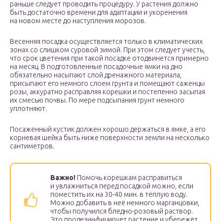
раньше следует проводить процедуру. У растения должно
быть достаточно времени для адаптации и укоренения
на новом месте до наступления морозов.
Весенняя посадка осуществляется только в климатических
зонах со слишком суровой зимой. При этом следует учесть,
что срок цветения при такой посадке отодвинется примерно
на месяц. В подготовленные посадочные ямки на дно
обязательно насыпают слой дренажного материала,
присыпают его немного слоем грунта и помещают саженцы
розы, аккуратно расправляя корешки и постепенно засыпая
их смесью почвы. По мере подсыпания грунт немного
уплотняют.
Посаженный кустик должен хорошо держаться в ямке, а его
корневая шейка быть ниже поверхности земли на несколько
сантиметров.
Важно!
Помочь корешкам расправиться
и увлажниться перед посадкой можно, если
поместить их на 30-40 мин. в тёплую воду.
Можно добавить в неё немного марганцовки,
чтобы получился бледно-розовый раствор.
Это продезинфицирует растение и убережёт