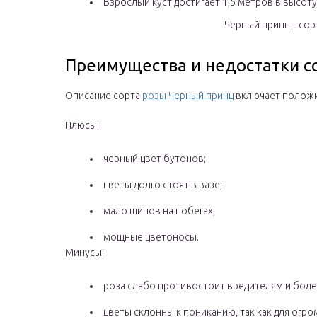
Взрослый куст достигает 1,5 метров в высоту
Черный принц – сор
Преимущества и недостатки с
Описание сорта
розы Черный принц
включает положи
Плюсы:
черный цвет бутонов;
цветы долго стоят в вазе;
мало шипов на побегах;
мощные цветоносы.
Минусы:
роза слабо противостоит вредителям и боле
цветы склонны к пониканию, так как для огр