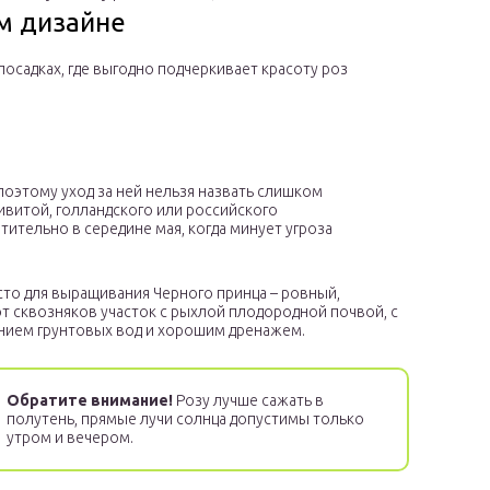
м дизайне
посадках, где выгодно подчеркивает красоту роз
 поэтому уход за ней нельзя назвать слишком
витой, голландского или российского
тительно в середине мая, когда минует угроза
то для выращивания Черного принца – ровный,
 сквозняков участок с рыхлой плодородной почвой, с
нием грунтовых вод и хорошим дренажем.
Обратите внимание!
Розу лучше сажать в
полутень, прямые лучи солнца допустимы только
утром и вечером.