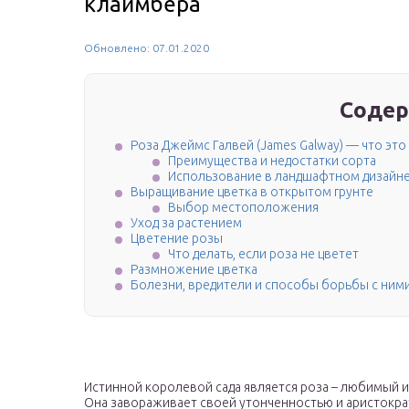
клаймбера
Обновлено: 07.01.2020
Содер
Роза Джеймс Галвей (James Galway) — что это 
Преимущества и недостатки сорта
Использование в ландшафтном дизайн
Выращивание цветка в открытом грунте
Выбор местоположения
Уход за растением
Цветение розы
Что делать, если роза не цветет
Размножение цветка
Болезни, вредители и способы борьбы с ним
Истинной королевой сада является роза – любимый и
Она завораживает своей утонченностью и аристократ