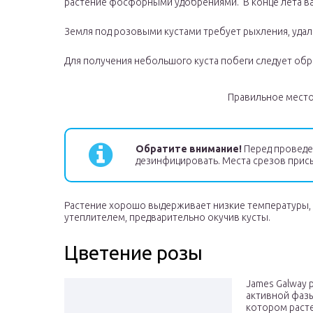
растение фосфорными удобрениями. В конце лета в
Земля под розовыми кустами требует рыхления, удал
Для получения небольшого куста побеги следует обре
Правильное место
Обратите внимание!
Перед проведе
дезинфицировать. Места срезов прис
Растение хорошо выдерживает низкие температуры, 
утеплителем, предварительно окучив кусты.
Цветение розы
James Galway 
активной фазы
котором расте