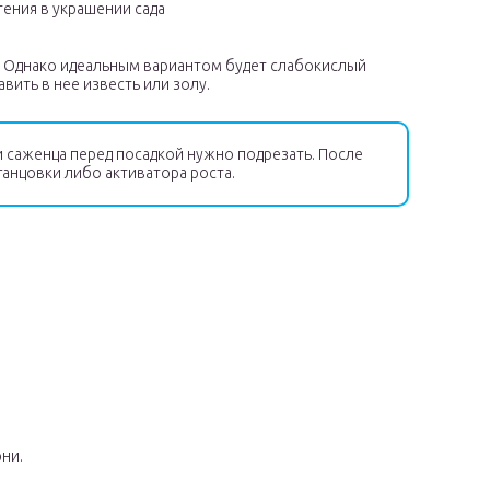
ения в украшении сада
. Однако идеальным вариантом будет слабокислый
ить в нее известь или золу.
 саженца перед посадкой нужно подрезать. После
ганцовки либо активатора роста.
рни.