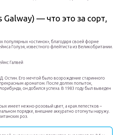
Galway) — что это за сорт,
мых популярных «остинок», благодаря своей форме
еймса Голуэя, известного флейтиста из Великобритании.
еймс Галвей
Д. Остин. Его мечтой было возрождение старинного
 прекрасным ароматом. После долгих попыток,
орибунда, он добился успеха. В 1983 году был выведен
рых имеет нежно-розовый цвет, а края лепестков –
еальном порядке, внешние аккуратно отогнуты наружу.
итанских роз.