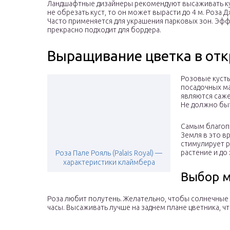
Ландшафтные дизайнеры рекомендуют высаживать кус
не обрезать куст, то он может вырасти до 4 м. Роза
Часто применяется для украшения парковых зон. Эфф
прекрасно подходит для бордера.
Выращивание цветка в отк
Розовые куст
посадочных ма
являются саже
Не должно бы
Самым благоп
Земля в это в
стимулирует 
растение и до 
Роза Пале Рояль (Palais Royal) —
характеристики клаймбера
Выбор 
Роза любит полутень. Желательно, чтобы солнечные 
часы. Высаживать лучше на заднем плане цветника, ч