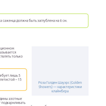
 саженца должна быть заглублена на 6 см.
диционном
казывается
ствлять только
ебует лишь 5
летистой – 15
Роза Голден Шауэрс (Golden
Showers) — характеристики
клаймбера
одимы азотные
т подкармливать