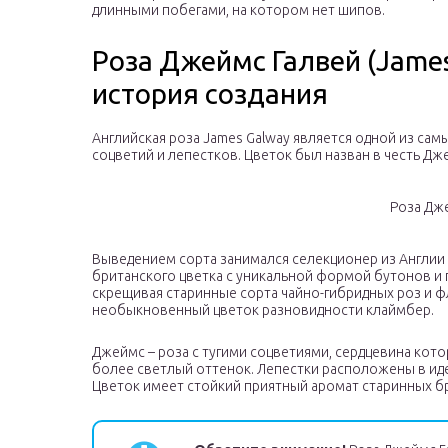
длинными побегами, на котором нет шипов.
Роза Джеймс Галвей (James 
история создания
Английская роза James Galway является одной из са
соцветий и лепестков. Цветок был назван в честь Дж
Роза Дж
Выведением сорта занимался селекционер из Англии 
британского цветка с уникальной формой бутонов и
скрещивая старинные сорта чайно-гибридных роз и фл
необыкновенный цветок разновидности клаймбер.
Джеймс – роза с тугими соцветиями, сердцевина кото
более светлый оттенок. Лепестки расположены в ид
Цветок имеет стойкий приятный аромат старинных бр