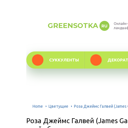
GREENSOTKA
Онлайн-
RU
ландша
СУККУЛЕНТЫ
ДЕКОРА
Home
Цветущие
Роза Джеймс Галвей (James 
Роза Джеймс Галвей (James Ga