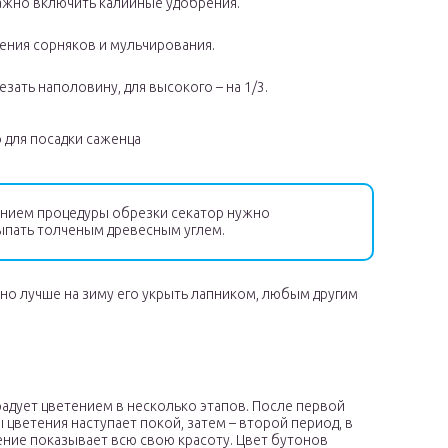
ажно включить калийные удобрения.
ения сорняков и мульчирования.
зать наполовину, для высокого – на 1/3.
 для посадки саженца
нием процедуры обрезки секатор нужно
ыпать толченым древесным углем.
но лучше на зиму его укрыть лапником, любым другим
радует цветением в несколько этапов. После первой
 цветения наступает покой, затем – второй период, в
ние показывает всю свою красоту. Цвет бутонов