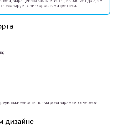
лвей, выращенная как плетистая, вырастает до 2,5 м
но гармонирует с низкорослыми цветами.
орта
а;
переувлажненности почвы роза заражается черной
м дизайне