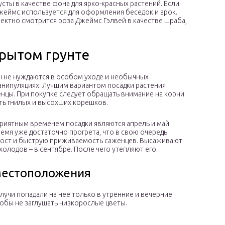
ты в качестве фона для ярко-красных растений. Если
 Джеймс используется для оформления беседок и арок.
ектно смотрится роза Джеймс Гэлвей в качестве шраба,
рытом грунте
ы не нуждаются в особом уходе и необычных
нипуляциях. Лучшим вариантом посадки растения
нцы. При покупке следует обращать внимание на корни.
ть гнилых и высохших корешков.
риятным временем посадки являются апрель и май.
ремя уже достаточно прогрета, что в свою очередь
рост и быструю приживаемость саженцев. Высаживают
холодов – в сентябре. После чего утепляют его.
местоположения
лучи попадали на нее только в утренние и вечерние
тобы не заглушать низкорослые цветы.