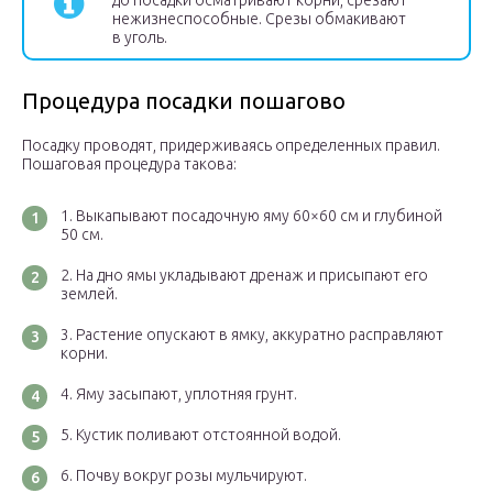
до посадки осматривают корни, срезают
нежизнеспособные. Срезы обмакивают
в уголь.
Процедура посадки пошагово
Посадку проводят, придерживаясь определенных правил.
Пошаговая процедура такова:
Выкапывают посадочную яму 60×60 см и глубиной
50 см.
На дно ямы укладывают дренаж и присыпают его
землей.
Растение опускают в ямку, аккуратно расправляют
корни.
Яму засыпают, уплотняя грунт.
Кустик поливают отстоянной водой.
Почву вокруг розы мульчируют.