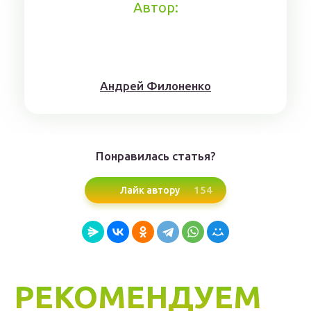
Автор:
Aндрeй Филoнeнкo
Понравилась статья?
154
Лайк автору
РЕКОМЕНДУЕМ