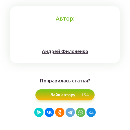
Автор:
Aндрeй Филoнeнкo
Понравилась статья?
154
Лайк автору