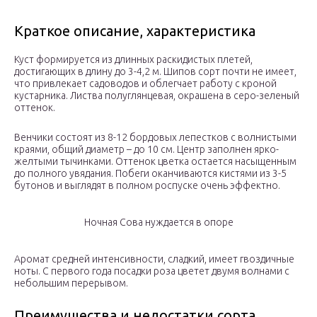
Краткое описание, характеристика
Куст формируется из длинных раскидистых плетей,
достигающих в длину до 3-4,2 м. Шипов сорт почти не имеет,
что привлекает садоводов и облегчает работу с кроной
кустарника. Листва полуглянцевая, окрашена в серо-зеленый
оттенок.
Венчики состоят из 8-12 бордовых лепестков с волнистыми
краями, общий диаметр – до 10 см. Центр заполнен ярко-
желтыми тычинками. Оттенок цветка остается насыщенным
до полного увядания. Побеги оканчиваются кистями из 3-5
бутонов и выглядят в полном роспуске очень эффектно.
Ночная Сова нуждается в опоре
Аромат средней интенсивности, сладкий, имеет гвоздичные
ноты. С первого года посадки роза цветет двумя волнами с
небольшим перерывом.
Преимущества и недостатки сорта