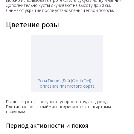
можно использовать агротекстиль, сухую листву и лапник.
Дополнительно кусты окучивают на высоту до 30 см.
Снимают укрытие после установления теплой погоды.
Цветение розы
Роза Глория Дей (Gloria Dei) —
описание плетистого сорта
Пышные цветы – результат упорного труда садовода.
Плетистые розы клайминг подчиняются стандартным
правилам.
Период активности и покоя