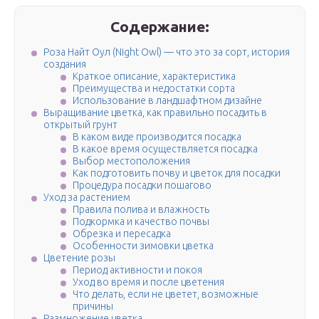
Содержание:
Роза Найт Оул (Night Owl) — что это за сорт, история
создания
Краткое описание, характеристика
Преимущества и недостатки сорта
Использование в ландшафтном дизайне
Выращивание цветка, как правильно посадить в
открытый грунт
В каком виде производится посадка
В какое время осуществляется посадка
Выбор местоположения
Как подготовить почву и цветок для посадки
Процедура посадки пошагово
Уход за растением
Правила полива и влажность
Подкормка и качество почвы
Обрезка и пересадка
Особенности зимовки цветка
Цветение розы
Период активности и покоя
Уход во время и после цветения
Что делать, если не цветет, возможные
причины
Размножение цветка