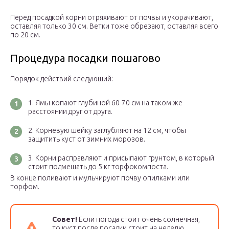
Перед посадкой корни отряхивают от почвы и укорачивают,
оставляя только 30 см. Ветки тоже обрезают, оставляя всего
по 20 см.
Процедура посадки пошагово
Порядок действий следующий:
Ямы копают глубиной 60-70 см на таком же
расстоянии друг от друга.
Корневую шейку заглубляют на 12 см, чтобы
защитить куст от зимних морозов.
Корни расправляют и присыпают грунтом, в который
стоит подмешать до 5 кг торфокомпоста.
В конце поливают и мульчируют почву опилками или
торфом.
Совет!
Если погода стоит очень солнечная,
то куст после посадки стоит на неделю