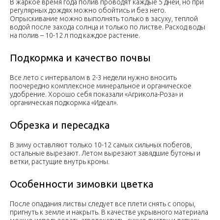
В жаркое время года полив проводят каждые 5 дней, но при
регулярных дождях можно обойтись и без него.
Опрыскивание можно выполнять только в засуху, теплой
водой после захода солнца и только по листве. Расход воды
на полив – 10-12 л под каждое растение.
Подкормка и качество почвы
Все лето с интервалом в 2-3 недели нужно вносить
поочередно комплексное минеральное и органическое
удобрение. Хорошо себя показали «Агрикола-Роза» и
органическая подкормка «Идеал».
Обрезка и пересадка
В зиму оставляют только 10-12 самых сильных побегов,
остальные вырезают. Летом вырезают завядшие бутоны и
ветки, растущие внутрь кроны.
Особенности зимовки цветка
После опадания листвы следует все плети снять с опоры,
пригнуть к земле и накрыть. В качестве укрывного материала