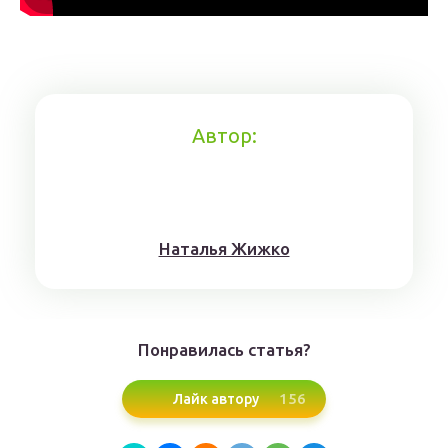
Автор:
Нaтaлья Жижкo
Понравилась статья?
156
Лайк автору