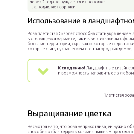
через 2 года не нуждается в прополке,
т. к. подавляет сорняки
Использование в ландшафтно
Роза плетистая Скарлет способна стать украшением 
в стелющемся варианте, так и в вертикальном офор
большие территории, скрывая некоторые недостатки
которые станут украшением стен загородных домов, 
К сведению!
Ландшафтные дизайнеры 
и возможность направить ее в любом
Плетистая роза
Выращивание цветка
Несмотря на то, что роза неприхотлива, ей нужно об
способна отблагодарить хозяина пышным продолжит