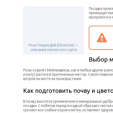
Посадка произ
преимуществен
прогреются и 
Роза Глория Дей (Gloria Dei) —
описание плетистого сорта
Выбор м
Розы Скарлет Мейландекор, как и любые другие раз
и могут расти и в притененных местах. Самое главно
ветров на месте их произрастания.
Как подготовить почву и цвет
В почву вносятся органические и минеральные удобр
посадки. С побегов перед посадкой обрезают листья 
срезают все слабые корни и ветки, оставляют здоров