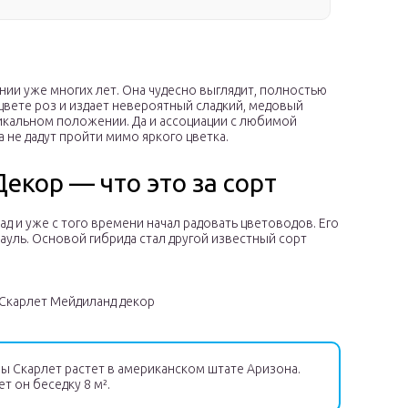
ии уже многих лет. Она чудесно выглядит, полностью
вете роз и издает невероятный сладкий, медовый
икальном положении. Да и ассоциации с любимой
 не дадут пройти мимо яркого цветка.
екор — что это за сорт
д и уже с того времени начал радовать цветоводов. Его
ауль. Основой гибрида стал другой известный сорт
Скарлет Мейдиланд декор
ы Скарлет растет в американском штате Аризона.
ет он беседку 8 м².