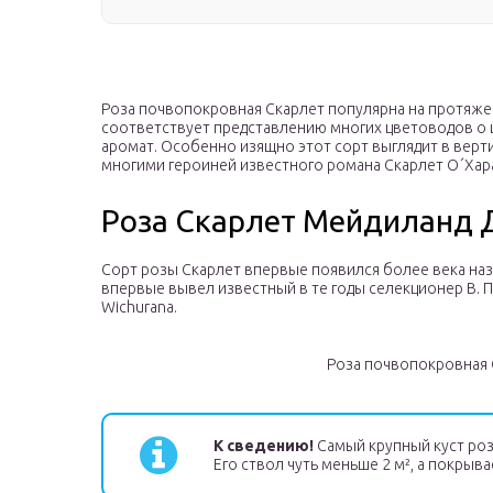
Роза почвопокровная Скарлет популярна на протяжен
соответствует представлению многих цветоводов о ц
аромат. Особенно изящно этот сорт выглядит в верт
многими героиней известного романа Скарлет О´Хара
Роза Скарлет Мейдиланд Д
Сорт розы Скарлет впервые появился более века наза
впервые вывел известный в те годы селекционер В. П
Wichurana.
Роза почвопокровная 
К сведению!
Самый крупный куст роз
Его ствол чуть меньше 2 м², а покрыва