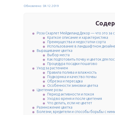
Обновлено: 04.12.2019
Содер
Роза Скарлет Мейдиланд Декор — что это за 
Краткое описание и характеристика
Преимущества и недостатки сорта
Использование в ландшафтном дизайн
Выращивание цветка
Выбор места
Как подготовить почву и цветок для по
Процедура посадки пошагово
Уход за растением
Правила полива и влажность
Подкормка и качество почвы
Обрезка и пересадка
Особенности зимовки цветка
Цветение розы
Период активности и покоя
Уход во время и после цветения
Что делать, если не цветет
Размножение цветка
Болезни, вредители и способы борьбы с ним