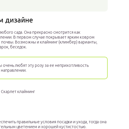
м дизайне
любого сада. Она прекрасно смотрится как
млении. В первом случае покрывает ярким ковром
 почвы. Возможны и клайминг (климбер) варианты,
арок, беседок.
очень любят эту розу за ее неприхотливость
 направлении.
 Скарлет клайминг
еспечить правильные условия посадки и ухода, тогда она
ельным цветением и хорошей кустистостью.