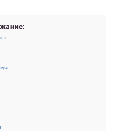
жание:
сорт
е
садки
и