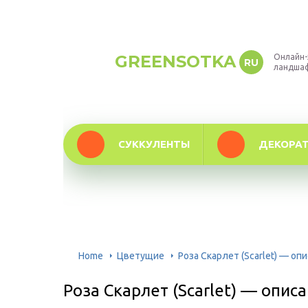
GREENSOTKA
Онлайн-
RU
ландша
СУККУЛЕНТЫ
ДЕКОРА
Home
Цветущие
Роза Скарлет (Scarlet) — оп
Роза Скарлет (Scarlet) — опис