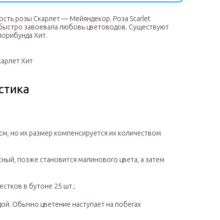
ость розы Скарлет — Мейяндекор. Роза Scarlet
ь быстро завоевала любовь цветоводов. Существуют
лорибунда Хит.
карлет Хит
стика
см, но их размер компенсируется их количеством
сный, позже становится малинового цвета, а затем
стков в бутоне 25 шт.;
дой. Обычно цветение наступает на побегах