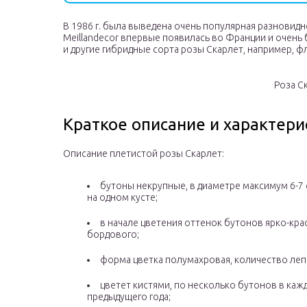
В 1986 г. была выведена очень популярная разновидн
Meillandecor впервые появилась во Франции и очен
и другие гибридные сорта розы Скарлет, например, ф
Роза С
Краткое описание и характери
Описание плетистой розы Скарлет:
бутоны некрупные, в диаметре максимум 6-7 
на одном кусте;
в начале цветения оттенок бутонов ярко-кра
бордового;
форма цветка полумахровая, количество лепе
цветет кистями, по несколько бутонов в каж
предыдущего года;