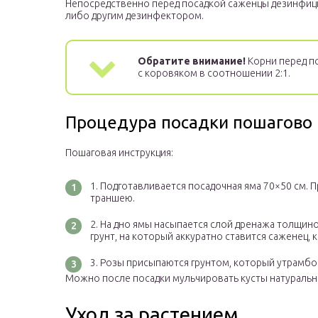
Непосредственно перед посадкой саженцы дезинфиц
либо другим дезинфектором.
Обратите внимание!
Корни перед п
с коровяком в соотношении 2:1.
Процедура посадки пошагово
Пошаговая инструкция:
Подготавливается посадочная яма 70×50 см. 
траншею.
На дно ямы насыпается слой дренажа толщино
грунт, на который аккуратно ставится саженец,
Розы присыпаются грунтом, который утрамбо
Можно после посадки мульчировать кусты натуральн
Уход за растением