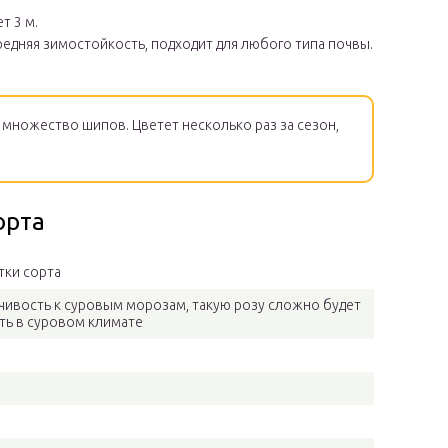
т 3 м.
едняя зимостойкость, подходит для любого типа почвы.
множество шипов. Цветет несколько раз за сезон,
орта
тки сорта
чивость к суровым морозам, такую розу сложно будет
ть в суровом климате