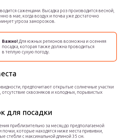
водится саженцами. Высадка роз производится весной,
но в мае, когда воздух и почва уже достаточно
минует угроза заморозков.
Важно!
Для южных регионов возможна и осенняя
посадка, которая также должна проводиться
в теплую сухую погоду.
еста
новидности, предпочитают открытые солнечные участки
е, отсутствие сквозняков и холодных, порывистых
ок для посадки
ения приблизительно за месяц до предполагаемой
и почки, которые находятся ниже места прививки,
ые стебли с максимальной длиной 35 см.