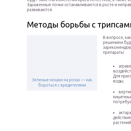
Зараженные почки останавливаются в росте и непра
развиваются.
Методы борьбы с трипсам
В вопросе, ка
решением буд
зарекомендов
препараты:
аграв
воздейст
Для приг
Зеленые мошки на розах — как
воды;
бороться с вредителями
верти
кишечным
потребуе
актар
действия
растений