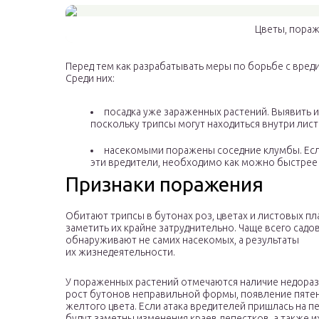
Цветы, пора
Перед тем как разрабатывать меры по борьбе с вред
Среди них:
посадка уже зараженных растений. Выявить 
поскольку трипсы могут находиться внутри лист
насекомыми поражены соседние клумбы. Если 
эти вредители, необходимо как можно быстрее
Признаки поражения
Обитают трипсы в бутонах роз, цветах и листовых пл
заметить их крайне затруднительно. Чаще всего садо
обнаруживают не самих насекомых, а результаты
их жизнедеятельности.
У пораженных растений отмечаются наличие недораз
рост бутонов неправильной формы, появление пятен
желтого цвета. Если атака вредителей пришлась на п
будут заметны изменения краев лепестков, а также и