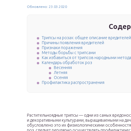
Обновлено: 23.03.2020
Содер
Трипсы на розах: общее описание вредителей
Причины появления вредителей
Признаки поражения
Методы борьбы с трипсами
Как избавиться от трипсов народными метод
Календарь обработок роз
Весенняя
Летняя
Осеняя
Профилактика распространения
Растительноядные трипсы — одни из самых вредоно
и декоративными культурами, выращиваемыми на дача
обусловлено это их физиологическими особенностя
роз, следует регулярно осуществлять профилактиче