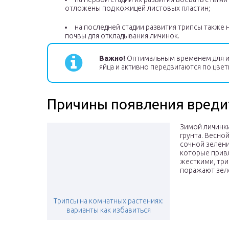
отложены под кожицей листовых пластин;
на последней стадии развития трипсы также 
почвы для откладывания личинок.
Важно!
Оптимальным временем для из
яйца и активно передвигаются по цвет
Причины появления вреди
Зимой личинки
грунта. Весно
сочной зелени
которые привл
жесткими, три
поражают зеле
Трипсы на комнатных растениях:
варианты как избавиться