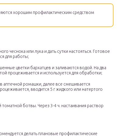
яются хорошим профилактическим средством
ого чеснока или лука и дать сутки настояться. Готовое
ся для работы;
шенные цветки бархатцев и заливаются водой. На два
стой процеживается и используется для обработки;
ов аптечной ромашки, далее все смешивается
 процеживается, вводится 5 г жидкого или натертого
 томатной ботвы. Через 3-4 ч. настаивания раствор
комендуется делать плановые профилактические