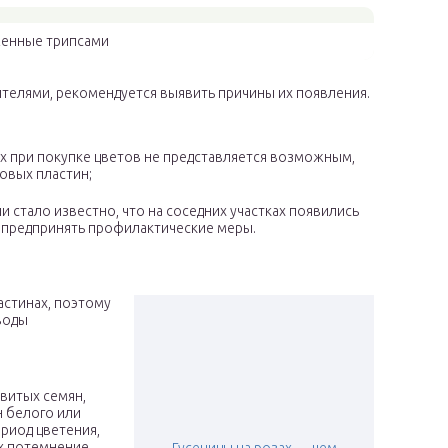
женные трипсами
ителями, рекомендуется выявить причины их появления.
их при покупке цветов не представляется возможным,
овых пластин;
стало известно, что на соседних участках появились
 предпринять профилактические меры.
астинах, поэтому
воды
витых семян,
 белого или
ериод цветения,
х потемнение.