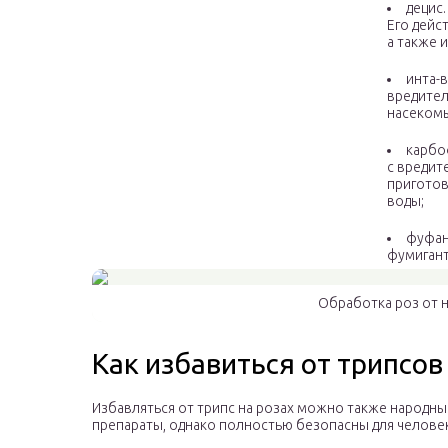
децис
Его дейс
а также 
инта-
вредител
насекомы
карбо
с вредит
приготов
воды;
фуфан
фумигант
Обработка роз от 
Как избавиться от трипс
Избавляться от трипс на розах можно также народны
препараты, однако полностью безопасны для человек