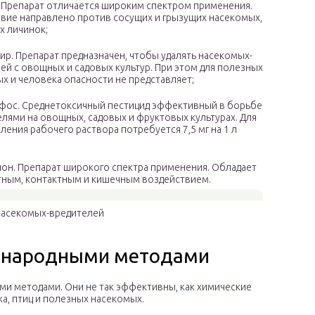
. Препарат отличается широким спектром применения.
твие направлено против сосущих и грызущих насекомых,
их личинок;
вир. Препарат предназначен, чтобы удалять насекомых-
ей с овощных и садовых культур. При этом для полезных
х и человека опасности не представляет;
фос. Среднетоксичный пестицид эффективный в борьбе
елями на овощных, садовых и фруктовых культурах. Для
ления рабочего раствора потребуется 7,5 мг на 1 л
он. Препарат широкого спектра применения. Обладает
ным, контактным и кишечным воздействием.
насекомых-вредителей
ов народными методами
ми методами. Они не так эффективны, как химические
а, птиц и полезных насекомых.