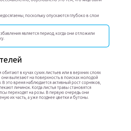
недосягаемы, поскольку опускаются глубоко в слои
бавления является период, когда они отложили
ку.
телей
 обитают в кучах сухих листьев или в верхних слоях
й они вылезают на поверхность в поисках молодой
. В это время наблюдается активный рост сорняков,
екают личинок. Когда листья травы становятся
псы переходят на розы. В первую очередь они
ную их часть, а уже позднее цветки и бутоны.