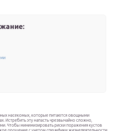
жание:
ами
сных насекомых, которые питаются овощными
х. Истребить эту напасть чрезвычайно сложно,
ми. Чтобы минимизировать риски поражения кустов
ское орошение с учетом специфики жизнедеятельности