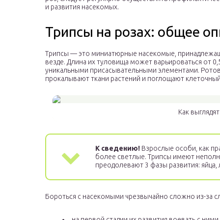
и развития насекомых.
Трипсы на розах: общее о
Трипсы — это миниатюрные насекомые, принадлежащ
везде. Длина их туловища может варьироваться от 0,5
уникальными присасывательными элементами. Ротово
прокалывают ткани растений и поглощают клеточный
Как выглядят
К сведению!
Взрослые особи, как пр
более светлые. Трипсы имеют неполн
преодолевают 3 фазы развития: яйца,
Бороться с насекомыми чрезвычайно сложно из-за 
на первой стадии их развития воевать с ним