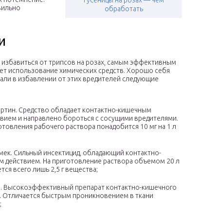
Гусеницы на розах — чем
вильно
обработать
и
к избавиться от трипсов на розах, самым эффективным
ет использование химических средств. Хорошо себя
али в избавлении от этих вредителей следующие
ертин. Средство обладает контактно-кишечным
вием и направлено бороться с сосущими вредителями.
отовления рабочего раствора понадобится 10 мг на 1 л
мек. Сильный инсектицид, обладающий контактно-
 действием. На приготовление раствора объемом 20 л
тся всего лишь 2,5 г вещества;
а. Высокоэффективный препарат контактно-кишечного
. Отличается быстрым проникновением в ткани
;