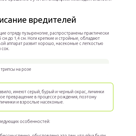
писание вредителей
ие отряду пузыреногие, распространены практически
 см до 1,4 см. Ноги крепкие и стройные, обладают
й аппарат развит хорошо, насекомые с легкостью
 сок.
 трипсы на розе
авило, имеют серый, бурый и черный окрас, личинки
ое превращение в процессе рождения, поэтому
 личинки и взрослые насекомые.
следующих особенностей:
и бессмысленно, обусловлено это тем, что яйца были