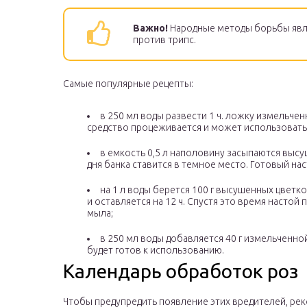
Важно!
Народные методы борьбы явл
против трипс.
Самые популярные рецепты:
в 250 мл воды развести 1 ч. ложку измельченн
средство процеживается и может использовать
в емкость 0,5 л наполовину засыпаются высу
дня банка ставится в темное место. Готовый на
на 1 л воды берется 100 г высушенных цветк
и оставляется на 12 ч. Спустя это время настой
мыла;
в 250 мл воды добавляется 40 г измельченной
будет готов к использованию.
Календарь обработок роз
Чтобы предупредить появление этих вредителей, ре